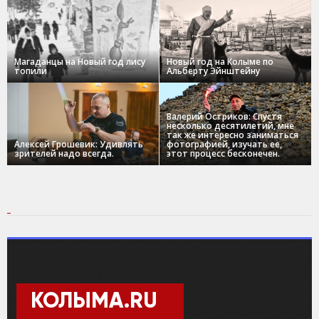
Магаданцы на Новый год лису
Новый год на Колыме по
топили
Альберту Эйнштейну
Валерий Остриков: Спустя
несколько десятилетий, мне
так же интересно заниматься
Алексей Грошевик: Удивлять
фотографией, изучать ее,
зрителей надо всегда.
этот процесс бесконечен.
КОЛЫМА.RU