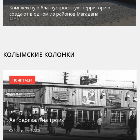
Магадан присоединился к пилотному проек
орию
работе с несовершеннолетними из групп
социального риска «Переправа»
КОЛЫМСКИЕ КОЛОНКИ
ПОЧИТАЕМ
Автовокзал "на троих"
05-июл, 12:08