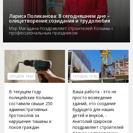
Лариса Поликанова: В сегодняшнем дне –
олицетворение созидания и трудолюбия
Мэр Магадана поздравляет строителей Колымы с
профессиональным праздником
СЕГОДНЯ, 14:00
СЕГОДНЯ, 13:30
В текущем году
Ваша работа - это не
полицейские Колымы
просто возведение
составили свыше 250
зданий, это создание
административных
будущего для наших
протоколов за
детей и внуков, -
нарушение тишины и
Анатолий Широков
покоя граждан
поздравляет строителей