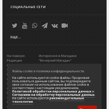
СОЦИАЛЬНЫЕ СЕТИ
ЕЩЕ...
На главную
Интересное в Магадане
Редакция
"Вечерний Магадан"
портала
Городская доска объявлений
О проекте
Реклама
Файлы cookie и политика конфиденциальности.
Реклама на
Главный туристический портал
На сайте используются cookie-файлы. Продолжая
портале
Колымы
пользоваться данным сайтом, вы подтверждаете
Отзывы и
Политика в отношении обработки
свое согласие на использование файлов cookie в
соответствии с настоящим уведомлением,
предложения
персональных данных
Политикой обработки персональных данных
и
Интернет-
Согласие на обработку персональных
Согласием на обработку персональных данных
.
услуги
данных
На сайте используются
рекомендательные
технологии
.
Разработка
сайтов