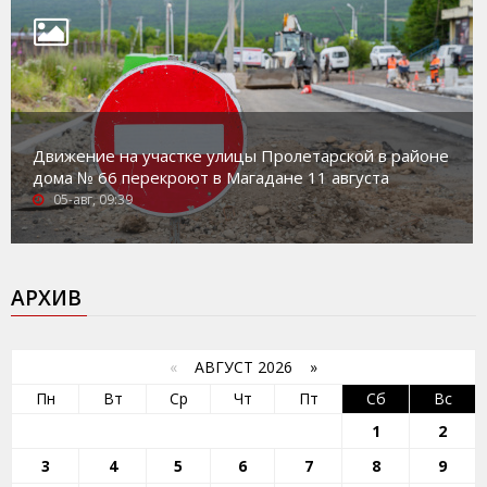
Движение на участке улицы Пролетарской в районе
дома № 66 перекроют в Магадане 11 августа
05-авг, 09:39
АРХИВ
«
АВГУСТ 2026 »
Пн
Вт
Ср
Чт
Пт
Сб
Вс
1
2
3
4
5
6
7
8
9