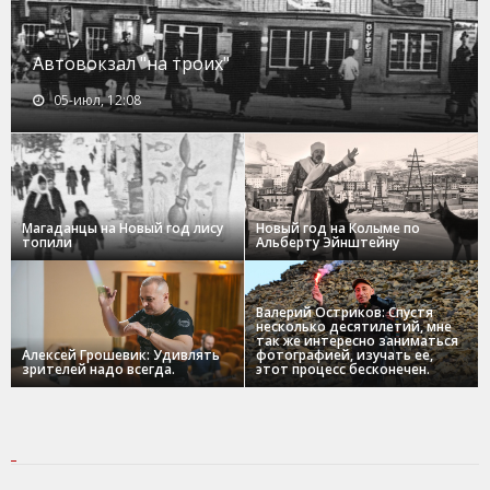
Автовокзал "на троих"
05-июл, 12:08
Магаданцы на Новый год лису
Новый год на Колыме по
топили
Альберту Эйнштейну
Валерий Остриков: Спустя
несколько десятилетий, мне
так же интересно заниматься
Алексей Грошевик: Удивлять
фотографией, изучать ее,
зрителей надо всегда.
этот процесс бесконечен.