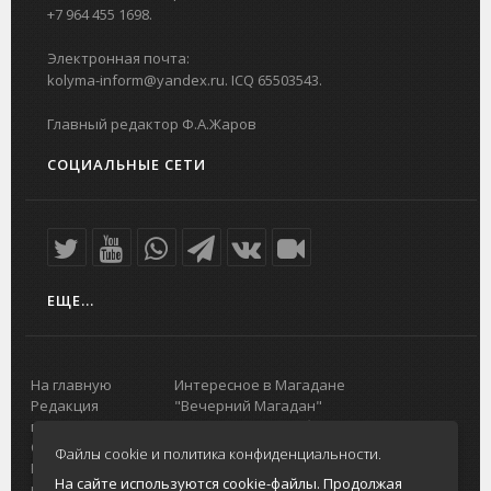
+7 964 455 1698.
Электронная почта:
kolyma-inform@yandex.ru. ICQ 65503543.
Главный редактор Ф.А.Жаров
СОЦИАЛЬНЫЕ СЕТИ
ЕЩЕ...
На главную
Интересное в Магадане
Редакция
"Вечерний Магадан"
портала
Городская доска объявлений
О проекте
Реклама
Файлы cookie и политика конфиденциальности.
Реклама на
Главный туристический портал
На сайте используются cookie-файлы. Продолжая
портале
Колымы