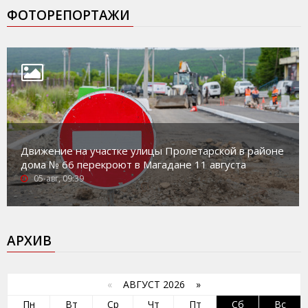
ФОТОРЕПОРТАЖИ
Движение на участке улицы Пролетарской в районе
дома № 66 перекроют в Магадане 11 августа
05-авг, 09:39
АРХИВ
«
АВГУСТ 2026 »
Пн
Вт
Ср
Чт
Пт
Сб
Вс