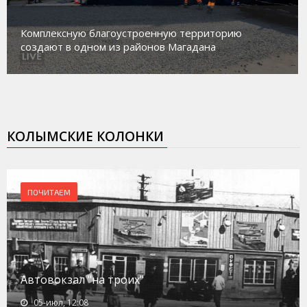
М
Комплексную благоустроенную территорию
р
создают в одном из районов Магадана
с
КОЛЫМСКИЕ КОЛОНКИ
ПОЧИТАЕМ
Автовокзал "на троих"
05-июл, 12:08