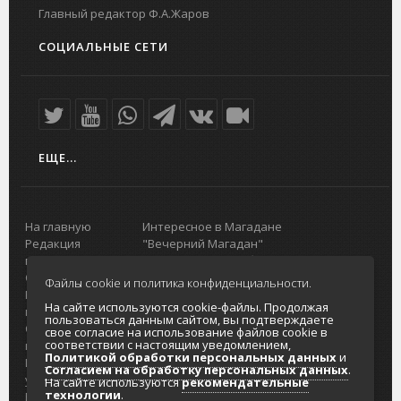
Главный редактор Ф.А.Жаров
СОЦИАЛЬНЫЕ СЕТИ
ЕЩЕ...
На главную
Интересное в Магадане
Редакция
"Вечерний Магадан"
портала
Городская доска объявлений
О проекте
Реклама
Файлы cookie и политика конфиденциальности.
Реклама на
Главный туристический портал
На сайте используются cookie-файлы. Продолжая
портале
Колымы
пользоваться данным сайтом, вы подтверждаете
Отзывы и
Политика в отношении обработки
свое согласие на использование файлов cookie в
соответствии с настоящим уведомлением,
предложения
персональных данных
Политикой обработки персональных данных
и
Интернет-
Согласие на обработку персональных
Согласием на обработку персональных данных
.
услуги
данных
На сайте используются
рекомендательные
технологии
.
Разработка