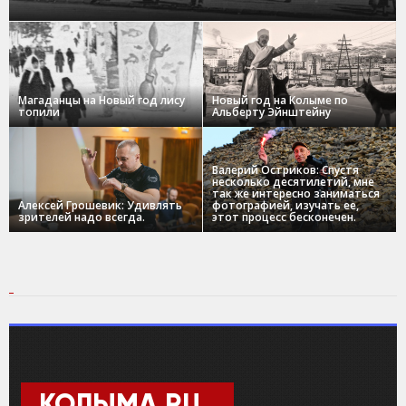
Магаданцы на Новый год лису
Новый год на Колыме по
топили
Альберту Эйнштейну
Валерий Остриков: Спустя
несколько десятилетий, мне
так же интересно заниматься
Алексей Грошевик: Удивлять
фотографией, изучать ее,
зрителей надо всегда.
этот процесс бесконечен.
КОЛЫМА.RU