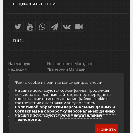
СОЦИАЛЬНЫЕ СЕТИ
ЕЩЕ...
На главную
Интересное в Магадане
Редакция
"Вечерний Магадан"
портала
Городская доска объявлений
О проекте
Реклама
Файлы cookie и политика конфиденциальности.
Реклама на
Главный туристический портал
На сайте используются cookie-файлы. Продолжая
портале
Колымы
пользоваться данным сайтом, вы подтверждаете
Отзывы и
Политика в отношении обработки
свое согласие на использование файлов cookie в
соответствии с настоящим уведомлением,
предложения
персональных данных
Политикой обработки персональных данных
и
Интернет-
Согласие на обработку персональных
Согласием на обработку персональных данных
.
услуги
данных
На сайте используются
рекомендательные
технологии
.
Разработка
сайтов
Принять