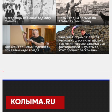
Магаданцы на Новый год лису
Новый год на Колыме по
топили
Альберту Эйнштейну
Валерий Остриков: Спустя
несколько десятилетий, мне
так же интересно заниматься
Алексей Грошевик: Удивлять
фотографией, изучать ее,
зрителей надо всегда.
этот процесс бесконечен.
КОЛЫМА.RU