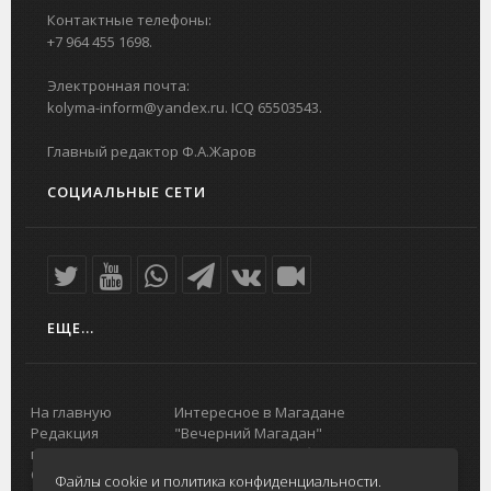
Контактные телефоны:
+7 964 455 1698.
Электронная почта:
kolyma-inform@yandex.ru. ICQ 65503543.
Главный редактор Ф.А.Жаров
СОЦИАЛЬНЫЕ СЕТИ
ЕЩЕ...
На главную
Интересное в Магадане
Редакция
"Вечерний Магадан"
портала
Городская доска объявлений
О проекте
Реклама
Файлы cookie и политика конфиденциальности.