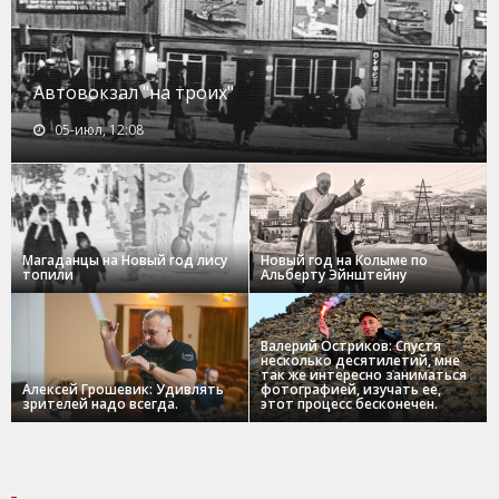
Автовокзал "на троих"
05-июл, 12:08
Магаданцы на Новый год лису
Новый год на Колыме по
топили
Альберту Эйнштейну
Валерий Остриков: Спустя
несколько десятилетий, мне
так же интересно заниматься
Алексей Грошевик: Удивлять
фотографией, изучать ее,
зрителей надо всегда.
этот процесс бесконечен.