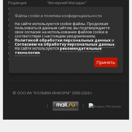
Редакция
"Вечерний Магадан"
портала
Городская доска объявлений
О проекте
Реклама
Файлы cookie и политика конфиденциальности.
Реклама на
Главный туристический портал
На сайте используются cookie-файлы. Продолжая
портале
Колымы
пользоваться данным сайтом, вы подтверждаете
Отзывы и
Политика в отношении обработки
свое согласие на использование файлов cookie в
соответствии с настоящим уведомлением,
предложения
персональных данных
Политикой обработки персональных данных
и
Интернет-
Согласие на обработку персональных
Согласием на обработку персональных данных
.
услуги
данных
На сайте используются
рекомендательные
технологии
.
Разработка
сайтов
Принять
© ООО ИА "КОЛЫМА-ИНФОРМ" 2000-2026 г.