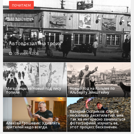
ПОЧИТАЕМ
Автовокзал "на троих"
05-июл, 12:08
Магаданцы на Новый год лису
Новый год на Колыме по
топили
Альберту Эйнштейну
Валерий Остриков: Спустя
несколько десятилетий, мне
так же интересно заниматься
Алексей Грошевик: Удивлять
фотографией, изучать ее,
зрителей надо всегда.
этот процесс бесконечен.