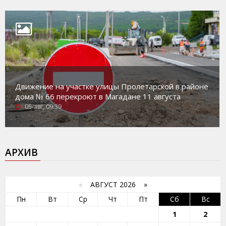
Движение на участке улицы Пролетарской в районе
дома № 66 перекроют в Магадане 11 августа
05-авг, 09:39
АРХИВ
«
АВГУСТ 2026 »
Пн
Вт
Ср
Чт
Пт
Сб
Вс
1
2