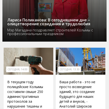
Лариса Поликанова: В сегодняшнем дне –
олицетворение созидания и трудолюбия
Мэр Магадана поздравляет строителей Колымы с
профессиональным праздником
СЕГОДНЯ, 14:00
СЕГОДНЯ, 13:30
В текущем году
Ваша работа - это не
полицейские Колымы
просто возведение
составили свыше 250
зданий, это создание
административных
будущего для наших
протоколов за
детей и внуков, -
нарушение тишины и
Анатолий Широков