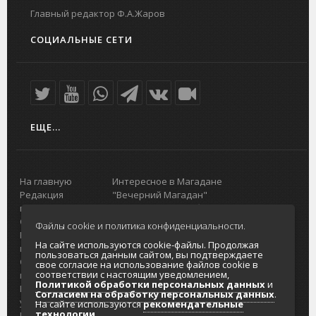
Главный редактор Ф.А.Жаров
СОЦИАЛЬНЫЕ СЕТИ
ЕЩЕ...
На главную
Интересное в Магадане
Редакция
"Вечерний Магадан"
портала
Городская доска объявлений
О проекте
Реклама
Файлы cookie и политика конфиденциальности.
Реклама на
Главный туристический портал
На сайте используются cookie-файлы. Продолжая
портале
Колымы
пользоваться данным сайтом, вы подтверждаете
Отзывы и
Политика в отношении обработки
свое согласие на использование файлов cookie в
соответствии с настоящим уведомлением,
предложения
персональных данных
Политикой обработки персональных данных
и
Интернет-
Согласие на обработку персональных
Согласием на обработку персональных данных
.
услуги
данных
На сайте используются
рекомендательные
технологии
.
Разработка