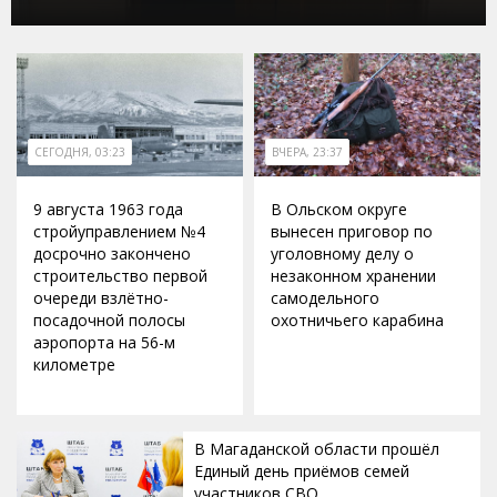
СЕГОДНЯ, 03:23
ВЧЕРА, 23:37
9 августа 1963 года
В Ольском округе
стройуправлением №4
вынесен приговор по
досрочно закончено
уголовному делу о
строительство первой
незаконном хранении
очереди взлётно-
самодельного
посадочной полосы
охотничьего карабина
аэропорта на 56-м
километре
В Магаданской области прошёл
Единый день приёмов семей
участников СВО