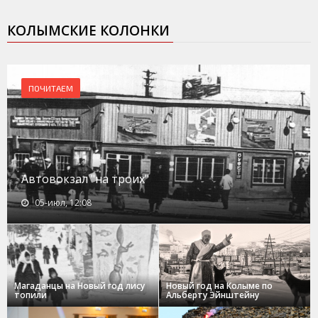
КОЛЫМСКИЕ КОЛОНКИ
ПОЧИТАЕМ
Автовокзал "на троих"
05-июл, 12:08
Магаданцы на Новый год лису
Новый год на Колыме по
топили
Альберту Эйнштейну