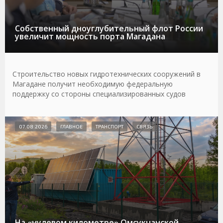
Собственный дноуглубительный флот России
увеличит мощность порта Магадана
Строительство новых гидротехнических сооружений в
Магадане получит необходимую федеральную
поддержку со стороны специализированных судов
07.08.2026
ГЛАВНОЕ
ТРАНСПОРТ
СВЯЗЬ
На «нулевом километре» Омсукчанской