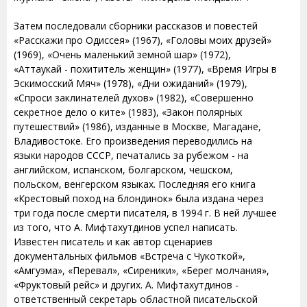
Затем последовали сборники рассказов и повестей
«Расскажи про Одиссея» (1967), «Головы моих друзей»
(1969), «Очень маленький земной шар» (1972),
«Аттаукай - похититель женщин» (1977), «Время Игры в
Эскимосский Мяч» (1978), «Дни ожиданий» (1979),
«Спроси заклинателей духов» (1982), «Совершенно
секретное дело о ките» (1983), «Закон полярных
путешествий» (1986), изданные в Москве, Магадане,
Владивостоке. Его произведения переводились на
языки народов СССР, печатались за рубежом - на
английском, испанском, болгарском, чешском,
польском, венгерском языках. Последняя его книга
«Крестовый поход на блондинок» была издана через
три года после смерти писателя, в 1994 г. В ней лучшее
из того, что А. Мифтахутдинов успел написать.
Известен писатель и как автор сценариев
документальных фильмов «Встреча с Чукоткой»,
«Амгуэма», «Перевал», «Сиреники», «Берег молчания»,
«Фруктовый рейс» и других. А. Мифтахутдинов -
ответственный секретарь областной писательской