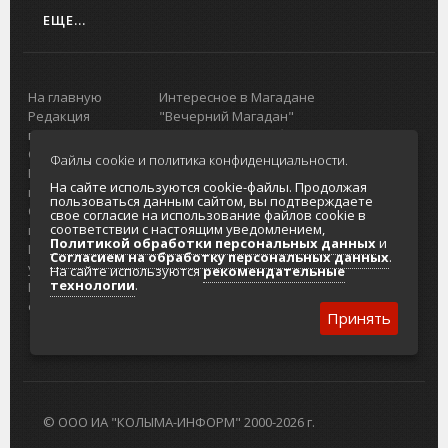
ЕЩЕ...
На главную
Интересное в Магадане
Редакция
"Вечерний Магадан"
портала
Городская доска объявлений
О проекте
Реклама
Файлы cookie и политика конфиденциальности.
Реклама на
Главный туристический портал
На сайте используются cookie-файлы. Продолжая
портале
Колымы
пользоваться данным сайтом, вы подтверждаете
Отзывы и
Политика в отношении обработки
свое согласие на использование файлов cookie в
соответствии с настоящим уведомлением,
предложения
персональных данных
Политикой обработки персональных данных
и
Интернет-
Согласие на обработку персональных
Согласием на обработку персональных данных
.
услуги
данных
На сайте используются
рекомендательные
технологии
.
Разработка
сайтов
Принять
© ООО ИА "КОЛЫМА-ИНФОРМ" 2000-2026 г.