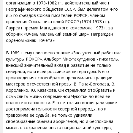
организации в 1973-1982 гг., действительный член
Географического общества СССР, был делегатом 4-го
и 5-го съездов Союза писателей РСФСР, членом
правления Союза писателей РСФСР (1974-1978 гг.).
Лауреат премии Магаданского комсомола 1973 г. за
сборник «Очень маленький земной шар». Награжден
орденом «Знак Почета».
В 1989 г. ему присвоено звание «Заслуженный работник
культуры РСФСР». Альберт Мифтахутдинов - писатель,
внесший значительный вклад в развитие не только
северной, но и всей российской литературы. В его
произведениях своеобразно преломились традиции
мастеров отечественной прозы: В. Тана-Богораза, В.
Короленко, Ю. Казакова. Он стремился отобразить и
осмыслить жизнь современной Чукотки во всей ее
полноте и сложности. Его не только восхищали яркие
достопримечательности северной природы, но и
тревожила ее судьба, не только удивляли
своеобразные обычаи аборигенов, но и беспокоила
мысль о сохранении опыта национальной культуры,