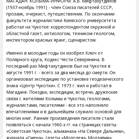
МАГАДАН. КОЛЫМА-ИНФОРМ. А.В. Мифтахутдинов
(1937-ноябрь 1991) - член Союза писателей СССР,
прозаик, очеркист, путешественник. По окончании
факультета журналистики Киевского университета
работал на Чукотке: корреспондентом окружной и
областной газет, ихтиологом, техником-геологом,
инспектором красных яранг, сценаристом.
Именно в молодые годы он изобрел Ключ от
Полярного круга, Кодекс Чести Северянина. В
последний раз Мифтахутдинов был на Чукотке в
августе 1991 г. - всего за два месяца до смерти. Он
организовал экспедицию по установке геодезического
знака «Центр Чукотки». С 1973 г. жил и работал в
Магадане. Поездки, экспедиции, встречи, дружеские
связи с жителями Колымы и Чукотки, геологами,
журналистами, писателями - все это наполняло
впечатлениями и в дальнейшем служило основой для
многих книг. Ранние произведения писателя стали
появляться с начала 1960-х гг. на страницах газеты
«Советская Чукотка», альманаха «На Севере Дальнем»,
журнала «Смена», газеты «Молодежь Молдавии».