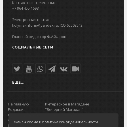
Контактные телефоны:
+7 964 455 1698.
Электронная почта:
kolyma-inform@yandex.ru. ICQ 65503543.
Главный редактор Ф.А.Жаров
СОЦИАЛЬНЫЕ СЕТИ
ЕЩЕ...
На главную
Интересное в Магадане
Редакция
"Вечерний Магадан"
портала
Городская доска объявлений
О проекте
Реклама
Файлы cookie и политика конфиденциальности.
Реклама на
Главный туристический портал