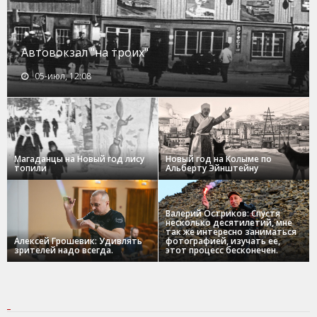
Автовокзал "на троих"
05-июл, 12:08
Магаданцы на Новый год лису
Новый год на Колыме по
топили
Альберту Эйнштейну
Валерий Остриков: Спустя
несколько десятилетий, мне
так же интересно заниматься
Алексей Грошевик: Удивлять
фотографией, изучать ее,
зрителей надо всегда.
этот процесс бесконечен.