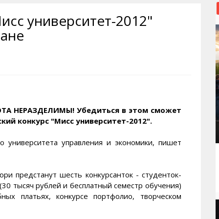
рактивная карта
ториум
Кинохроника Магадана
УМВД
исс университет-2012"
и о Колыме
т
3D районы города
Косторезы Магадана
дане
ители экрана. Заставки
оустройство
Фотоальбом
Профсоюзы
йн вебкамеры в Магадане
ека
Соцподдержка
олыжная школа
Рыбу ловим
енты
Магадан в Instagram
ОТА НЕРАЗДЕЛИМЫ! Убедиться в этом сможет
кий конкурс "Мисс университет-2012".
го университета управления и экономики, пишет
ри предстанут шесть конкурсанток - студенток-
(30 тысяч рублей и бесплатный семестр обучения)
ных платьях, конкурсе портфолио, творческом