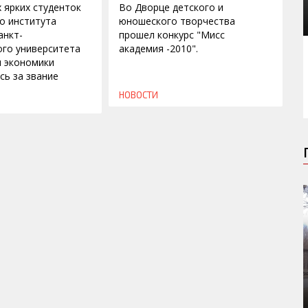
 ярких студенток
Во Дворце детского и
о института
юношеского творчества
анкт-
прошел конкурс "Мисс
ого университета
академия -2010".
и экономики
сь за звание
НОВОСТИ