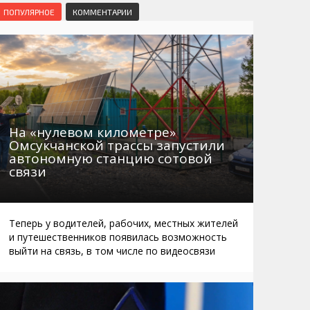
Маршруты. Улицы, остановки
Мошенники
ПОПУЛЯРНОЕ
КОММЕНТАРИИ
Телефоны
Интернет
Автобусы Магадан – Аэропорт
Жилье
Таблица приливов отливов
Не мусорить
Браконьеры
На «нулевом километре»
Омсукчанской трассы запустили
автономную станцию сотовой
связи
Теперь у водителей, рабочих, местных жителей
и путешественников появилась возможность
выйти на связь, в том числе по видеосвязи