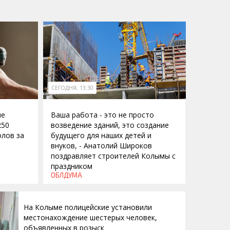
СЕГОДНЯ, 13:30
ие
Ваша работа - это не просто
250
возведение зданий, это создание
лов за
будущего для наших детей и
внуков, - Анатолий Широков
поздравляет строителей Колымы с
праздником
ОБЛДУМА
На Колыме полицейские установили
местонахождение шестерых человек,
объявленных в розыск