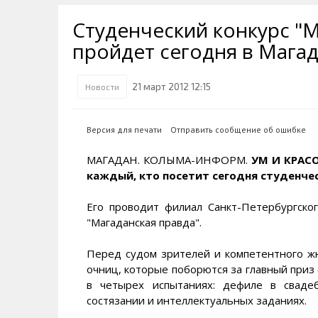
Транспортная инфраструктура
Губернатор
Инте
Кван
Студенческий конкурс "М
Их надо знать. Галерея славы
Наркоте нет
Песн
Визи
Колымы
пройдет сегодня в Мага
Аэропорт Магадан
Хран
Благ
Достопримечательности
Магадана и области
Полицейских не бить
Онла
Ипот
21 март 2012 12:15
Новости
Туристическик маршруты
Сельское хозяйство
Горн
Версия для печати
Отправить сообщение об ошибке
Аварии ДТП
Алим
МАГАДАН. КОЛЫМА-ИНФОРМ.
УМ И КРАС
каждый, кто посетит сегодня студенчес
Его проводит филиал Санкт-Петербургско
"Магаданская правда".
Перед судом зрителей и компетентного жю
очниц, которые поборются за главный приз 
в четырех испытаниях: дефиле в свадеб
состязании и интеллектуальных заданиях.