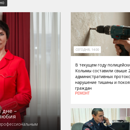
СНО
СЕГОДНЯ, 14:00
В текущем году полицейск
Колымы составили свыше 
административных протоко
нарушение тишины и покоя
граждан
РЕМОНТ
 дне –
любия
 профессиональным