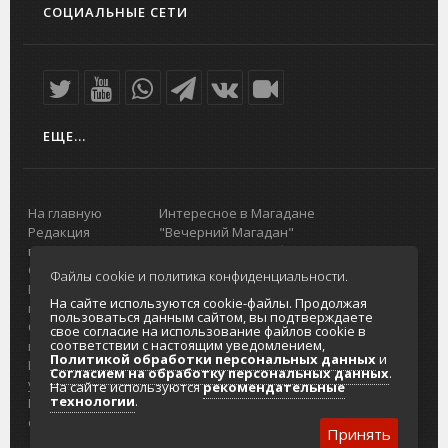
СОЦИАЛЬНЫЕ СЕТИ
ЕЩЕ...
На главную
Интересное в Магадане
Редакция
"Вечерний Магадан"
портала
Городская доска объявлений
О проекте
Реклама
Файлы cookie и политика конфиденциальности.
Реклама на
Главный туристический портал
На сайте используются cookie-файлы. Продолжая
портале
Колымы
пользоваться данным сайтом, вы подтверждаете
Отзывы и
Политика в отношении обработки
свое согласие на использование файлов cookie в
соответствии с настоящим уведомлением,
предложения
персональных данных
Политикой обработки персональных данных
и
Интернет-
Согласие на обработку персональных
Согласием на обработку персональных данных
.
услуги
данных
На сайте используются
рекомендательные
технологии
.
Разработка
сайтов
Принять