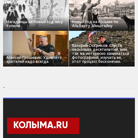
Магаданцы на Новый год лису
Новый год на Колыме по
топили
Альберту Эйнштейну
Валерий Остриков: Спустя
несколько десятилетий, мне
так же интересно заниматься
Алексей Грошевик: Удивлять
фотографией, изучать ее,
зрителей надо всегда.
этот процесс бесконечен.
КОЛЫМА.RU