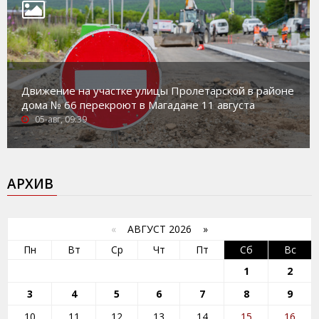
Движение на участке улицы Пролетарской в районе
дома № 66 перекроют в Магадане 11 августа
05-авг, 09:39
АРХИВ
«
АВГУСТ 2026 »
Пн
Вт
Ср
Чт
Пт
Сб
Вс
1
2
3
4
5
6
7
8
9
10
11
12
13
14
15
16