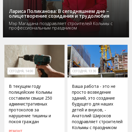
Лариса Поликанова: В сегодняшнем дне –
олицетворение созидания и трудолюбия
Мэр Магадана поздравляет строителей Колымы с
профессиональным праздником
СЕГОДНЯ, 14:00
СЕГОДНЯ, 13:30
В текущем году
Ваша работа - это не
полицейские Колымы
просто возведение
составили свыше 250
зданий, это создание
административных
будущего для наших
протоколов за
детей и внуков, -
нарушение тишины и
Анатолий Широков
покоя граждан
поздравляет строителей
Колымы с праздником
РЕМОНТ