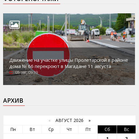
Движение на участке улицы Пролетарской в районе
дома № 66 перекроют в Магадане 11 августа
05-авг, 09:39
АРХИВ
«
АВГУСТ 2026 »
Пн
Вт
Ср
Чт
Пт
Сб
Вс
1
2