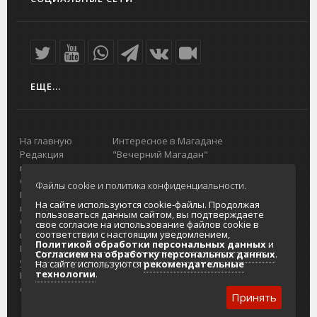
ЕЩЕ...
На главную
Интересное в Магадане
Редакция
"Вечерний Магадан"
портала
Городская доска объявлений
О проекте
Реклама
Файлы cookie и политика конфиденциальности.
Реклама на
Главный туристический портал
На сайте используются cookie-файлы. Продолжая
портале
Колымы
пользоваться данным сайтом, вы подтверждаете
Отзывы и
Политика в отношении обработки
свое согласие на использование файлов cookie в
соответствии с настоящим уведомлением,
предложения
персональных данных
Политикой обработки персональных данных
и
Интернет-
Согласие на обработку персональных
Согласием на обработку персональных данных
.
услуги
данных
На сайте используются
рекомендательные
технологии
.
Разработка
сайтов
Принять