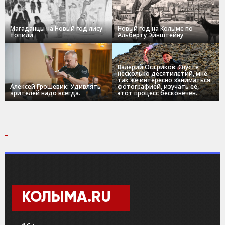
Магаданцы на Новый год лису
Новый год на Колыме по
топили
Альберту Эйнштейну
Валерий Остриков: Спустя
несколько десятилетий, мне
так же интересно заниматься
Алексей Грошевик: Удивлять
фотографией, изучать ее,
зрителей надо всегда.
этот процесс бесконечен.
КОЛЫМА.RU