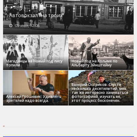
Автовокзал "на троих"
05-июл, 12:08
Магаданцы на Новый год лису
Новый год на Колыме по
топили
Альберту Эйнштейну
Валерий Остриков: Спустя
несколько десятилетий, мне
так же интересно заниматься
Алексей Грошевик: Удивлять
фотографией, изучать ее,
зрителей надо всегда.
этот процесс бесконечен.