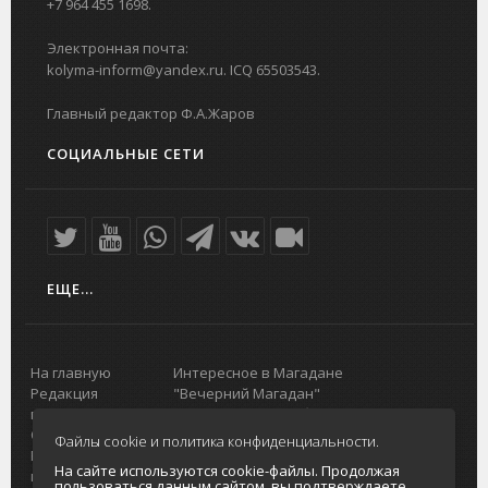
+7 964 455 1698.
Электронная почта:
kolyma-inform@yandex.ru. ICQ 65503543.
Главный редактор Ф.А.Жаров
СОЦИАЛЬНЫЕ СЕТИ
ЕЩЕ...
На главную
Интересное в Магадане
Редакция
"Вечерний Магадан"
портала
Городская доска объявлений
О проекте
Реклама
Файлы cookie и политика конфиденциальности.
Реклама на
Главный туристический портал
На сайте используются cookie-файлы. Продолжая
портале
Колымы
пользоваться данным сайтом, вы подтверждаете