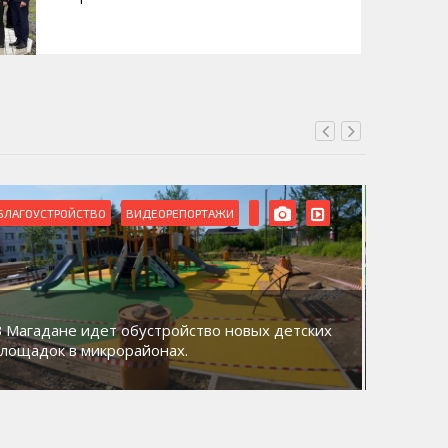
БЛАГОУСТРОЙСТВО
ВИДЕОРЕПОРТАЖИ
ВИДЕОРЕ
В Магадане идет обустройство новых детских
Акция «
площадок в микрорайонах.
общий д