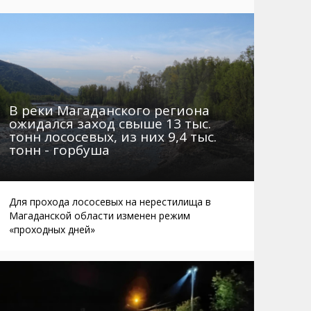
Маршруты. Улицы, остановки
Мошенники
Телефоны
Интернет
Автобусы Магадан – Аэропорт
Жилье
Таблица приливов отливов
Не мусорить
Браконьеры
В реки Магаданского региона
ожидался заход свыше 13 тыс.
тонн лососевых, из них 9,4 тыс.
тонн - горбуша
Для прохода лососевых на нерестилища в
Магаданской области изменен режим
«проходных дней»