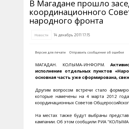
В Магадане прошло засе
Транспортная инфраструктура
Губернатор
Инте
Кван
координационного Сове
Их надо знать. Галерея славы
Наркоте нет
Песн
Визи
Колымы
народного фронта
Аэропорт Магадан
Хран
Благ
Достопримечательности
Магадана и области
Полицейских не бить
Онла
Ипот
14 декабрь 2011 17:15
Новости
Туристическик маршруты
Сельское хозяйство
Горн
Версия для печати
Отправить сообщение об ошибке
Аварии ДТП
Алим
МАГАДАН. КОЛЫМА-ИНФОРМ.
Активи
исполнение отдельных пунктов «Наро
основная часть уже сформирована, све
Другим вопросом встречи стало формир
которые намечены на 4 марта 2012 год
координационных Советов Общероссийског
На местах также будут выбраны представ
кампании. Об этом сообщили РИА "КОЛЫМА-