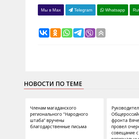
Мы в Max
Telegram
Whatsapp
Ru
НОВОСТИ ПО ТЕМЕ
02.07.2012
21.06.2011
Членам магаданского
Руководител
регионального “Народного
Общероссий
штаба” вручены
фронта Вяче
благодарственные письма
провел очер
совещание с
региональны