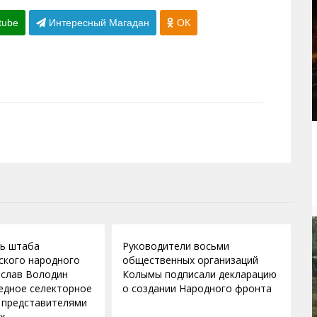
tube
Интересный Магадан
ОК
27.05.2011
ь штаба
Руководители восьми
ского народного
общественных организаций
слав Володин
Колымы подписали декларацию
едное селекторное
о создании Народного фронта
 представителями
х