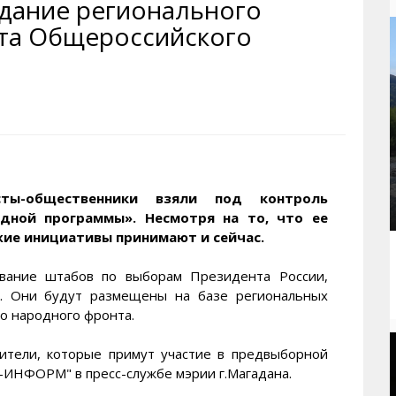
дание регионального
рактивная карта
ториум
Кинохроника Магадана
УМВД
та Общероссийского
и о Колыме
т
3D районы города
Косторезы Магадана
ители экрана. Заставки
оустройство
Фотоальбом
Профсоюзы
йн вебкамеры в Магадане
ека
Соцподдержка
олыжная школа
Рыбу ловим
енты
Магадан в Instagram
сты-общественники взяли под контроль
дной программы». Несмотря на то, что ее
жие инициативы принимают и сейчас.
ование штабов по выборам Президента России,
а. Они будут размещены на базе региональных
о народного фронта.
ители, которые примут участие в предвыборной
ИНФОРМ" в пресс-службе мэрии г.Магадана.