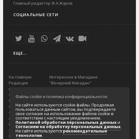
Главный редактор Ф.А.Жаров
СОЦИАЛЬНЫЕ СЕТИ
ЕЩЕ...
На главную
Интересное в Магадане
Редакция
"Вечерний Магадан"
портала
Городская доска объявлений
О проекте
Реклама
Файлы cookie и политика конфиденциальности.
Реклама на
Главный туристический портал
На сайте используются cookie-файлы. Продолжая
портале
Колымы
пользоваться данным сайтом, вы подтверждаете
Отзывы и
Политика в отношении обработки
свое согласие на использование файлов cookie в
соответствии с настоящим уведомлением,
предложения
персональных данных
Политикой обработки персональных данных
и
Интернет-
Согласие на обработку персональных
Согласием на обработку персональных данных
.
услуги
данных
На сайте используются
рекомендательные
технологии
.
Разработка