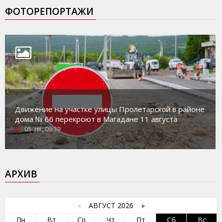
ФОТОРЕПОРТАЖИ
Движение на участке улицы Пролетарской в районе
дома № 66 перекроют в Магадане 11 августа
05-авг, 09:39
АРХИВ
«
АВГУСТ 2026 »
Пн
Вт
Ср
Чт
Пт
Сб
Вс