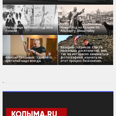
Магаданцы на Новый год лису
Новый год на Колыме по
топили
Альберту Эйнштейну
Валерий Остриков: Спустя
несколько десятилетий, мне
так же интересно заниматься
Алексей Грошевик: Удивлять
фотографией, изучать ее,
зрителей надо всегда.
этот процесс бесконечен.
КОЛЫМА.RU