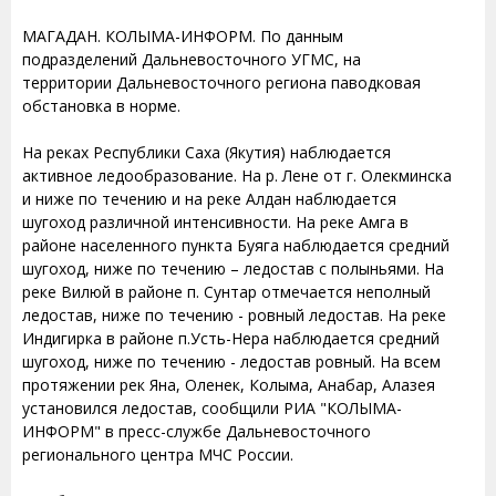
МАГАДАН. КОЛЫМА-ИНФОРМ. По данным
подразделений Дальневосточного УГМС, на
территории Дальневосточного региона паводковая
обстановка в норме.
На реках Республики Саха (Якутия) наблюдается
активное ледообразование. На р. Лене от г. Олекминска
и ниже по течению и на реке Алдан наблюдается
шугоход различной интенсивности. На реке Амга в
районе населенного пункта Буяга наблюдается средний
шугоход, ниже по течению – ледостав с полыньями. На
реке Вилюй в районе п. Сунтар отмечается неполный
ледостав, ниже по течению - ровный ледостав. На реке
Индигирка в районе п.Усть-Нера наблюдается средний
шугоход, ниже по течению - ледостав ровный. На всем
протяжении рек Яна, Оленек, Колыма, Анабар, Алазея
установился ледостав, сообщили РИА "КОЛЫМА-
ИНФОРМ" в пресс-службе Дальневосточного
регионального центра МЧС России.