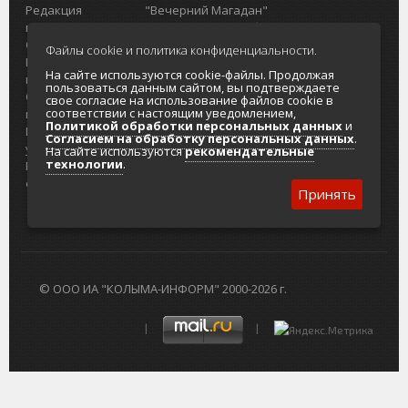
Редакция
"Вечерний Магадан"
портала
Городская доска объявлений
О проекте
Реклама
Файлы cookie и политика конфиденциальности.
Реклама на
Главный туристический портал
На сайте используются cookie-файлы. Продолжая
портале
Колымы
пользоваться данным сайтом, вы подтверждаете
Отзывы и
Политика в отношении обработки
свое согласие на использование файлов cookie в
соответствии с настоящим уведомлением,
предложения
персональных данных
Политикой обработки персональных данных
и
Интернет-
Согласие на обработку персональных
Согласием на обработку персональных данных
.
услуги
данных
На сайте используются
рекомендательные
технологии
.
Разработка
сайтов
Принять
© ООО ИА "КОЛЫМА-ИНФОРМ" 2000-2026 г.