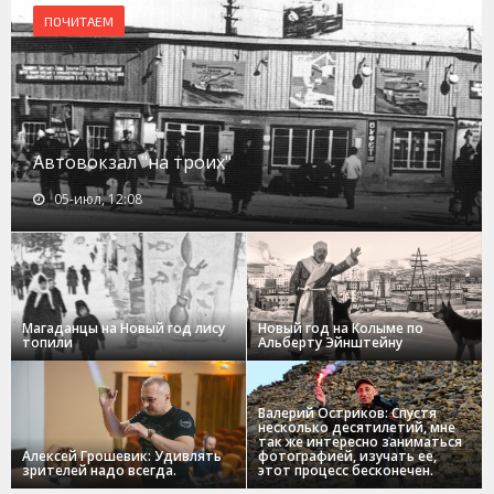
ПОЧИТАЕМ
Автовокзал "на троих"
05-июл, 12:08
Магаданцы на Новый год лису
Новый год на Колыме по
топили
Альберту Эйнштейну
Валерий Остриков: Спустя
несколько десятилетий, мне
так же интересно заниматься
Алексей Грошевик: Удивлять
фотографией, изучать ее,
зрителей надо всегда.
этот процесс бесконечен.