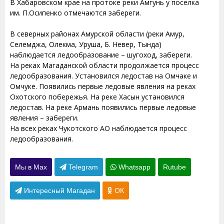
В Хабаровском крае на протоке реки Амгунь у поселка
им. П.Осипенко отмечаются забереги.
В северных районах Амурской области (реки Амур,
Селемджа, Олекма, Уруша, Б. Невер, Тында)
наблюдается ледообразование – шугоход, забереги.
На реках Магаданской области продолжается процесс
ледообразования. Установился ледостав на Омчаке и
Омчуке. Появились первые ледовые явления на реках
Охотского побережья. На реке Хасын установился
ледостав. На реке Армань появились первые ледовые
явления – забереги.
На всех реках Чукотского АО наблюдается процесс
ледообразования.
Мы в Max
Telegram
Whatsapp
Rutube
Интересный Магадан
ОК