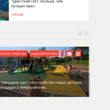
туристский слёт «Больше, чем
путешествие»
ТУРИЗМ
БЛАГОУСТРОЙСТВО
ВИДЕОРЕПОРТАЖИ
ВИДЕОРЕ
В Магадане идет обустройство новых детских
Акция «
площадок в микрорайонах.
общий д