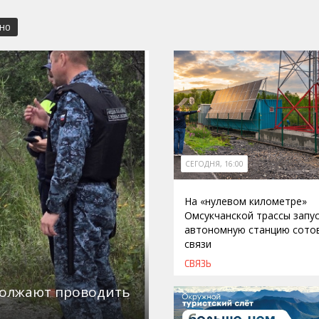
СНО
СЕГОДНЯ, 16:00
На «нулевом километре»
Омсукчанской трассы запу
автономную станцию сото
связи
СВЯЗЬ
должают проводить