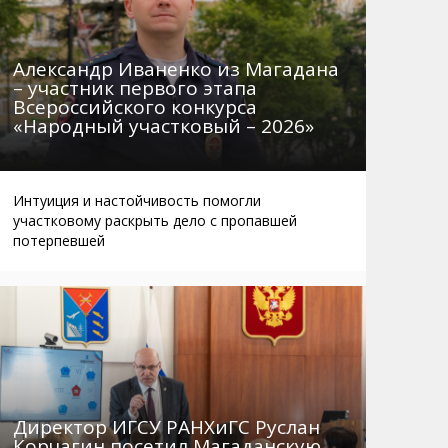
Александр Иваненко из Магадана
– участник первого этапа
Всероссийского конкурса
«Народный участковый – 2026»
Интуиция и настойчивость помогли
участковому раскрыть дело с пропавшей
потерпевшей
Директор ИГСУ РАНХиГС Руслан
Корчагин посетил Магаданскую