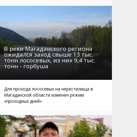
Маршруты. Улицы, остановки
Мошенники
Телефоны
Интернет
Автобусы Магадан – Аэропорт
Жилье
Таблица приливов отливов
Не мусорить
Браконьеры
В реки Магаданского региона
ожидался заход свыше 13 тыс.
тонн лососевых, из них 9,4 тыс.
тонн - горбуша
Для прохода лососевых на нерестилища в
Магаданской области изменен режим
«проходных дней»