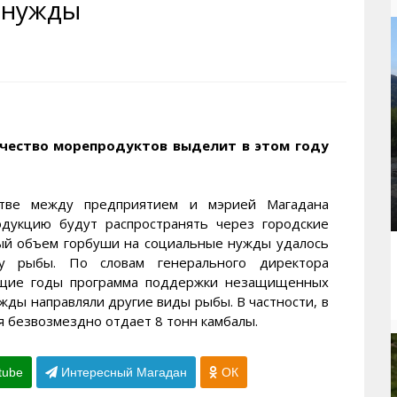
 нужды
рактивная карта
ториум
Кинохроника Магадана
УМВД
и о Колыме
т
3D районы города
Косторезы Магадана
ители экрана. Заставки
оустройство
Фотоальбом
Профсоюзы
йн вебкамеры в Магадане
ека
Соцподдержка
олыжная школа
Рыбу ловим
чество морепродуктов выделит в этом году
енты
Магадан в Instagram
стве между предприятием и мэрией Магадана
одукцию будут распространять через городские
ный объем горбуши на социальные нужды удалось
у рыбы. По словам генерального директора
дущие годы программа поддержки незащищенных
жды направляли другие виды рыбы. В частности, в
я безвозмездно отдает 8 тонн камбалы.
tube
Интересный Магадан
ОК