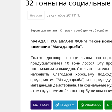
32 тонны на социальные
Транспортная инфраструктура
Губернатор
Инте
Кван
Их надо знать. Галерея славы
Наркоте нет
Песн
Визи
Колымы
09 сентябрь 2011 14:15
Новости
Аэропорт Магадан
Хран
Благ
Достопримечательности
Магадана и области
Полицейских не бить
Онла
Ипот
Версия для печати
Отправить сообщение об ошибке
Туристическик маршруты
Сельское хозяйство
Горн
МАГАДАН. КОЛЫМА-ИНФОРМ.
Такое коли
компания “Магаданрыба”.
Аварии ДТП
Алим
Только договор о социальном партнер
предусматривает 10 тонн лосося. Эту пр
организации инвалидов. Столь значитель
направить благодаря хорошему подход
предприятия “Магаданрыба”, и в преды
магаданцев действовала. На социальные ну
этом году помимо 24 тонн горбуши компани
Мы в Max
Telegram
Whatsapp
Ru