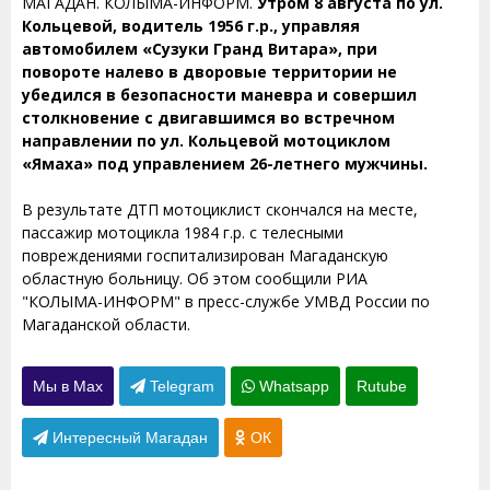
МАГАДАН. КОЛЫМА-ИНФОРМ.
Утром 8 августа по ул.
Кольцевой, водитель 1956 г.р., управляя
автомобилем «Сузуки Гранд Витара», при
повороте налево в дворовые территории не
убедился в безопасности маневра и совершил
столкновение с двигавшимся во встречном
направлении по ул. Кольцевой мотоциклом
«Ямаха» под управлением 26-летнего мужчины.
В результате ДТП мотоциклист скончался на месте,
пассажир мотоцикла 1984 г.р. с телесными
повреждениями госпитализирован Магаданскую
областную больницу. Об этом сообщили РИА
"КОЛЫМА-ИНФОРМ" в пресс-службе УМВД России по
Магаданской области.
Мы в Max
Telegram
Whatsapp
Rutube
Интересный Магадан
ОК