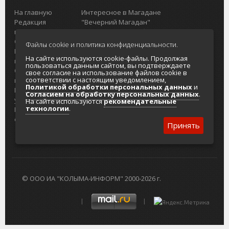
На главную
Интересное в Магадане
Редакция
"Вечерний Магадан"
портала
Городская доска объявлений
О проекте
Реклама
Файлы cookie и политика конфиденциальности.
Реклама на
Главный туристический портал
На сайте используются cookie-файлы. Продолжая
портале
Колымы
пользоваться данным сайтом, вы подтверждаете
Отзывы и
Политика в отношении обработки
свое согласие на использование файлов cookie в
соответствии с настоящим уведомлением,
предложения
персональных данных
Политикой обработки персональных данных
и
Интернет-
Согласие на обработку персональных
Согласием на обработку персональных данных
.
услуги
данных
На сайте используются
рекомендательные
технологии
.
Разработка
сайтов
Принять
© ООО ИА "КОЛЫМА-ИНФОРМ" 2000-2026 г.