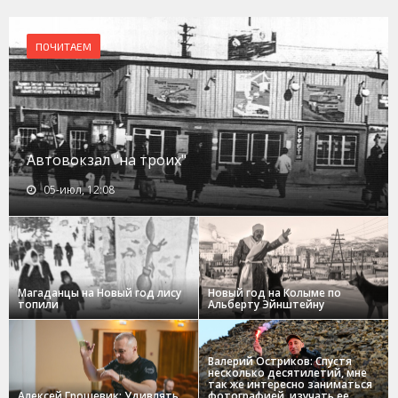
ПОЧИТАЕМ
Автовокзал "на троих"
05-июл, 12:08
Магаданцы на Новый год лису
Новый год на Колыме по
топили
Альберту Эйнштейну
Валерий Остриков: Спустя
несколько десятилетий, мне
так же интересно заниматься
Алексей Грошевик: Удивлять
фотографией, изучать ее,