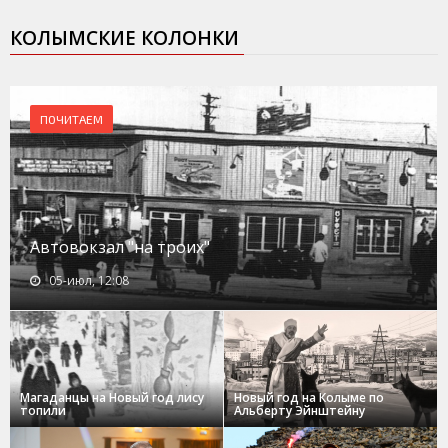
КОЛЫМСКИЕ КОЛОНКИ
ПОЧИТАЕМ
Автовокзал "на троих"
05-июл, 12:08
Магаданцы на Новый год лису
Новый год на Колыме по
топили
Альберту Эйнштейну