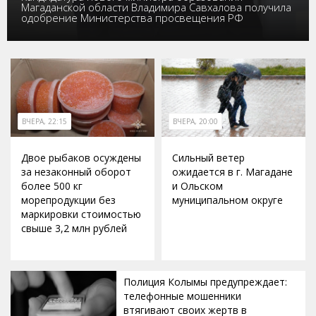
Магаданской области Владимира Савхалова получила
одобрение Министерства просвещения РФ
ВЧЕРА, 22:15
ВЧЕРА, 20:00
Двое рыбаков осуждены
Сильный ветер
за незаконный оборот
ожидается в г. Магадане
более 500 кг
и Ольском
морепродукции без
муниципальном округе
маркировки стоимостью
свыше 3,2 млн рублей
Полиция Колымы предупреждает:
телефонные мошенники
втягивают своих жертв в