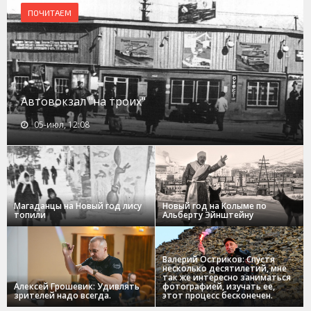
ПОЧИТАЕМ
Автовокзал "на троих"
05-июл, 12:08
Магаданцы на Новый год лису
Новый год на Колыме по
топили
Альберту Эйнштейну
Валерий Остриков: Спустя
несколько десятилетий, мне
так же интересно заниматься
Алексей Грошевик: Удивлять
фотографией, изучать ее,
зрителей надо всегда.
этот процесс бесконечен.