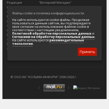
Редакция
"Вечерний Магадан"
портала
Городская доска объявлений
О проекте
Реклама
Файлы cookie и политика конфиденциальности.
Реклама на
Главный туристический портал
На сайте используются cookie-файлы. Продолжая
портале
Колымы
пользоваться данным сайтом, вы подтверждаете
Отзывы и
Политика в отношении обработки
свое согласие на использование файлов cookie в
соответствии с настоящим уведомлением,
предложения
персональных данных
Политикой обработки персональных данных
и
Интернет-
Согласие на обработку персональных
Согласием на обработку персональных данных
.
услуги
данных
На сайте используются
рекомендательные
технологии
.
Разработка
сайтов
Принять
© ООО ИА "КОЛЫМА-ИНФОРМ" 2000-2026 г.