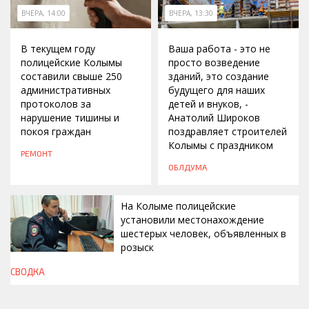
ВЧЕРА, 14:00
ВЧЕРА, 13:30
В текущем году
Ваша работа - это не
полицейские Колымы
просто возведение
составили свыше 250
зданий, это создание
административных
будущего для наших
протоколов за
детей и внуков, -
нарушение тишины и
Анатолий Широков
покоя граждан
поздравляет строителей
Колымы с праздником
РЕМОНТ
ОБЛДУМА
На Колыме полицейские
установили местонахождение
шестерых человек, объявленных в
розыск
СВОДКА
ВЧЕРА, 13:00