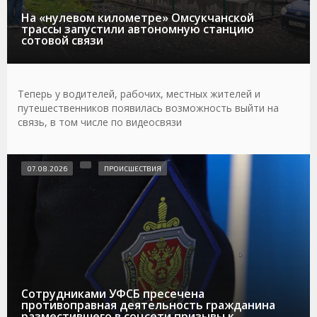
На «нулевом километре» Омсукчанской
трассы запустили автономную станцию
сотовой связи
Теперь у водителей, рабочих, местных жителей и
путешественников появилась возможность выйти на
связь, в том числе по видеосвязи
07.08.2026
ПРОИСШЕСТВИЯ
Сотрудниками УФСБ пресечена
противоправная деятельность гражданина
разместившего в соцсети призывы к