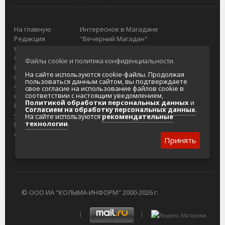
На главную
Интересное в Магадане
Редакция
"Вечерний Магадан"
портала
Городская доска объявлений
О проекте
Реклама
Файлы cookie и политика конфиденциальности.
Реклама на
Главный туристический портал
На сайте используются cookie-файлы. Продолжая
портале
Колымы
пользоваться данным сайтом, вы подтверждаете
Отзывы и
Политика в отношении обработки
свое согласие на использование файлов cookie в
соответствии с настоящим уведомлением,
предложения
персональных данных
Политикой обработки персональных данных
и
Интернет-
Согласие на обработку персональных
Согласием на обработку персональных данных
.
услуги
данных
На сайте используются
рекомендательные
технологии
.
Разработка
сайтов
Принять
© ООО ИА "КОЛЫМА-ИНФОРМ" 2000-2026 г.