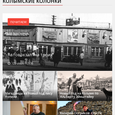
КОЛЫМСКИЕ КОЛОНКИ
ПОЧИТАЕМ
Автовокзал "на троих"
05-июл, 12:08
Магаданцы на Новый год лису
Новый год на Колыме по
топили
Альберту Эйнштейну
Валерий Остриков: Спустя