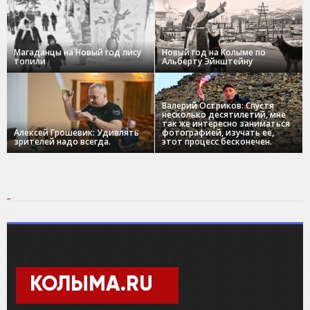
Магаданцы на Новый год лису
Новый год на Колыме по
топили
Альберту Эйнштейну
Валерий Остриков: Спустя
несколько десятилетий, мне
так же интересно заниматься
Алексей Грошевик: Удивлять
фотографией, изучать ее,
зрителей надо всегда.
этот процесс бесконечен.
КОЛЫМА.RU