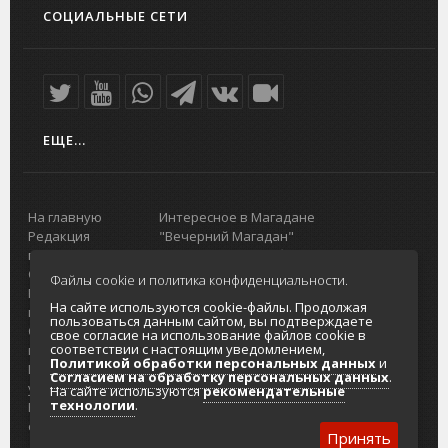
СОЦИАЛЬНЫЕ СЕТИ
ЕЩЕ...
На главную
Интересное в Магадане
Редакция
"Вечерний Магадан"
портала
Городская доска объявлений
О проекте
Реклама
Файлы cookie и политика конфиденциальности.
Реклама на
Главный туристический портал
На сайте используются cookie-файлы. Продолжая
портале
Колымы
пользоваться данным сайтом, вы подтверждаете
Отзывы и
Политика в отношении обработки
свое согласие на использование файлов cookie в
соответствии с настоящим уведомлением,
предложения
персональных данных
Политикой обработки персональных данных
и
Интернет-
Согласие на обработку персональных
Согласием на обработку персональных данных
.
услуги
данных
На сайте используются
рекомендательные
технологии
.
Разработка
сайтов
Принять