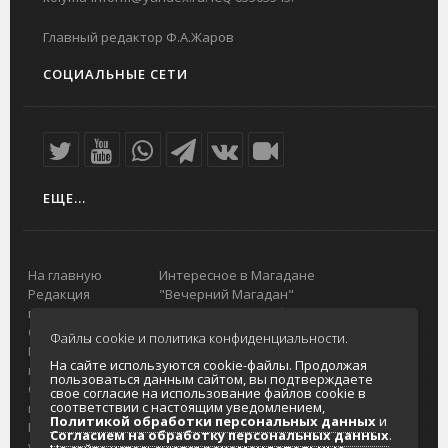
Главный редактор Ф.А.Жаров
СОЦИАЛЬНЫЕ СЕТИ
ЕЩЕ...
На главную
Интересное в Магадане
Редакция
"Вечерний Магадан"
портала
Городская доска объявлений
О проекте
Реклама
Файлы cookie и политика конфиденциальности.
Реклама на
Главный туристический портал
На сайте используются cookie-файлы. Продолжая
портале
Колымы
пользоваться данным сайтом, вы подтверждаете
Отзывы и
Политика в отношении обработки
свое согласие на использование файлов cookie в
соответствии с настоящим уведомлением,
предложения
персональных данных
Политикой обработки персональных данных
и
Интернет-
Согласие на обработку персональных
Согласием на обработку персональных данных
.
услуги
данных