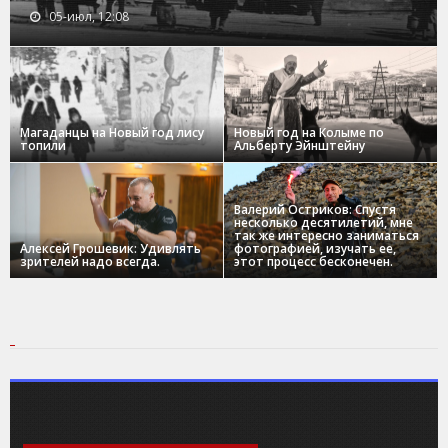
05-июл, 12:08
Магаданцы на Новый год лису
Новый год на Колыме по
топили
Альберту Эйнштейну
Валерий Остриков: Спустя
несколько десятилетий, мне
так же интересно заниматься
Алексей Грошевик: Удивлять
фотографией, изучать ее,
зрителей надо всегда.
этот процесс бесконечен.