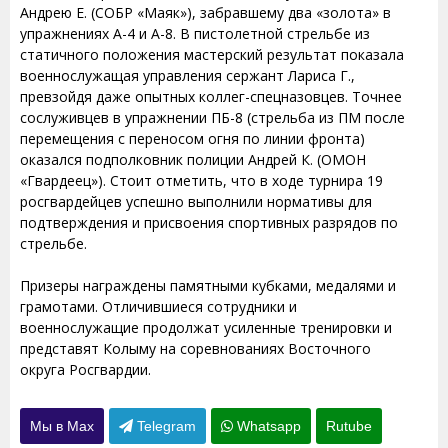
Андрею Е. (СОБР «Маяк»), забравшему два «золота» в
упражнениях А-4 и А-8. В пистолетной стрельбе из
статичного положения мастерский результат показала
военнослужащая управления сержант Лариса Г.,
превзойдя даже опытных коллег-спецназовцев. Точнее
сослуживцев в упражнении ПБ-8 (стрельба из ПМ после
перемещения с переносом огня по линии фронта)
оказался подполковник полиции Андрей К. (ОМОН
«Гвардеец»). Стоит отметить, что в ходе турнира 19
росгвардейцев успешно выполнили нормативы для
подтверждения и присвоения спортивных разрядов по
стрельбе.
Призеры награждены памятными кубками, медалями и
грамотами. Отличившиеся сотрудники и
военнослужащие продолжат усиленные тренировки и
представят Колыму на соревнованиях Восточного
округа Росгвардии.
Мы в Max
Telegram
Whatsapp
Rutube