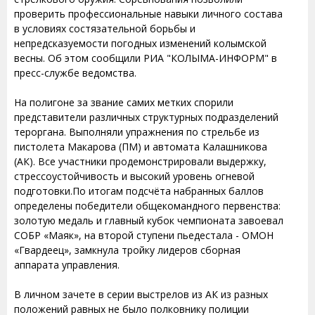
проверить профессиональные навыки личного состава
в условиях состязательной борьбы и
непредсказуемости погодных изменений колымской
весны. Об этом сообщили РИА "КОЛЫМА-ИНФОРМ" в
пресс-службе ведомства.
На полигоне за звание самих метких спорили
представители различных структурных подразделений
тероргана. Выполняли упражнения по стрельбе из
пистолета Макарова (ПМ) и автомата Калашникова
(АК). Все участники продемонстрировали выдержку,
стрессоустойчивость и высокий уровень огневой
подготовки.По итогам подсчёта набранных баллов
определены победители общекомандного первенства:
золотую медаль и главный кубок чемпионата завоевал
СОБР «Маяк», на второй ступени пьедестала - ОМОН
«Гвардеец», замкнула тройку лидеров сборная
аппарата управления.
В личном зачете в серии выстрелов из АК из разных
положений равных не было полковнику полиции