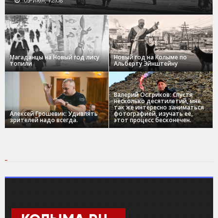
05-июл, 12:08
Магаданцы на Новый год лису
Новый год на Колыме по
топили
Альберту Эйнштейну
Валерий Остриков: Спустя
несколько десятилетий, мне
так же интересно заниматься
Алексей Грошевик: Удивлять
фотографией, изучать ее,
зрителей надо всегда.
этот процесс бесконечен.