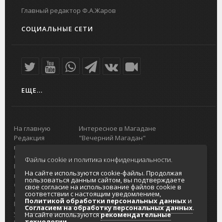
Главный редактор Ф.А.Жаров
СОЦИАЛЬНЫЕ СЕТИ
ЕЩЕ...
На главную
Интересное в Магадане
Редакция
"Вечерний Магадан"
портала
Городская доска объявлений
О проекте
Реклама
Файлы cookie и политика конфиденциальности.
Реклама на
Главный туристический портал
На сайте используются cookie-файлы. Продолжая
портале
Колымы
пользоваться данным сайтом, вы подтверждаете
Отзывы и
Политика в отношении обработки
свое согласие на использование файлов cookie в
соответствии с настоящим уведомлением,
предложения
персональных данных
Политикой обработки персональных данных
и
Интернет-
Согласие на обработку персональных
Согласием на обработку персональных данных
.
услуги
данных
На сайте используются
рекомендательные
технологии
.