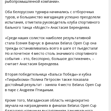
рыбопромышленной компании».
Оба белорусских турнира начинались с отборочных
туров, и большинство магаданцев успешно преодолели
испытания, отметила руководитель клуба спортивного
бального танца «Модест» Анастасия Берендеева.
«Среди наших солисток наиболее результативной
стала Есения Варчук: в финалах Belarus Open Cup она
трижды останавливалась всего в шаге от пьедестала!
Но и почетное 4 место столь значимого спортивного
события – это, бесспорно, большое достижение», –
считает Анастасия Берендеева.
Вторая победительница «Вальса Победы» и кубка
«Тихрыбкома» Полина Петросян также показала
достойный результат - заняла 4 место Belarus Open Cup
в паре с Андреем Птицыным.
Кроме того, Магаданская область неоднократно
звучала на награждениях в финалах Belarus Open Cup
благодаря успешным выступлениям танцевального