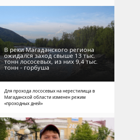
Маршруты. Улицы, остановки
Мошенники
Телефоны
Интернет
Автобусы Магадан – Аэропорт
Жилье
Таблица приливов отливов
Не мусорить
Браконьеры
В реки Магаданского региона
ожидался заход свыше 13 тыс.
тонн лососевых, из них 9,4 тыс.
тонн - горбуша
Для прохода лососевых на нерестилища в
Магаданской области изменен режим
«проходных дней»