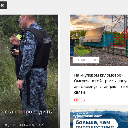
СНО
СЕГОДНЯ, 16:00
На «нулевом километре»
Омсукчанской трассы запу
автономную станцию сото
связи
СВЯЗЬ
должают проводить
средств, из которых 3