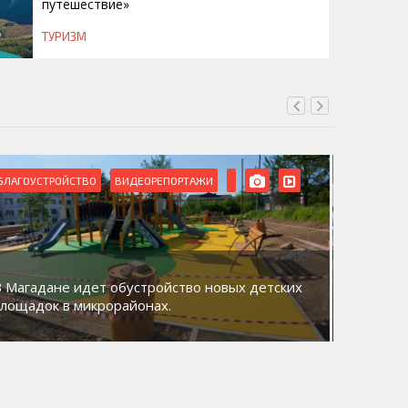
путешествие»
ТУРИЗМ
БЛАГОУСТРОЙСТВО
ВИДЕОРЕПОРТАЖИ
ВИДЕОРЕ
В Магадане идет обустройство новых детских
Акция «
площадок в микрорайонах.
общий д