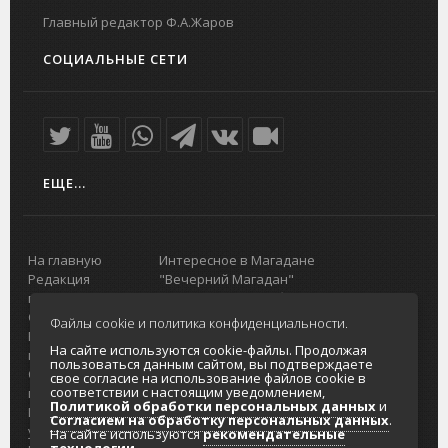
Главный редактор Ф.А.Жаров
СОЦИАЛЬНЫЕ СЕТИ
ЕЩЕ...
На главную
Интересное в Магадане
Редакция
"Вечерний Магадан"
портала
Городская доска объявлений
О проекте
Реклама
Файлы cookie и политика конфиденциальности.
Реклама на
Главный туристический портал
На сайте используются cookie-файлы. Продолжая
портале
Колымы
пользоваться данным сайтом, вы подтверждаете
Отзывы и
Политика в отношении обработки
свое согласие на использование файлов cookie в
соответствии с настоящим уведомлением,
предложения
персональных данных
Политикой обработки персональных данных
и
Интернет-
Согласие на обработку персональных
Согласием на обработку персональных данных
.
услуги
данных
На сайте используются
рекомендательные