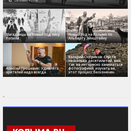
05-июл, 12:08
Магаданцы на Новый год лису
Новый год на Колыме по
топили
Альберту Эйнштейну
Валерий Остриков: Спустя
несколько десятилетий, мне
так же интересно заниматься
Алексей Грошевик: Удивлять
фотографией, изучать ее,
зрителей надо всегда.
этот процесс бесконечен.