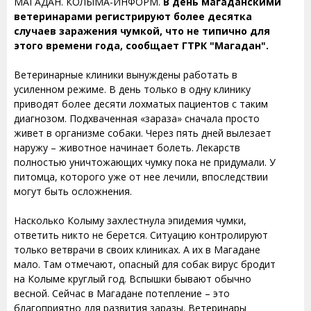
МАГАДАН. КОЛЫМА-ИНФОРМ.
В день магаданскими
ветеринарами регистрируют более десятка
случаев заражения чумкой, что не типично для
этого времени года, сообщает ГТРК "Магадан".
Ветеринарные клиники вынуждены работать в
усиленном режиме. В день только в одну клинику
приводят более десяти лохматых пациентов с таким
диагнозом. Подхваченная «зараза» сначала просто
живет в организме собаки. Через пять дней вылезает
наружу – животное начинает болеть. Лекарств
полностью уничтожающих чумку пока не придумали. У
питомца, которого уже от нее лечили, впоследствии
могут быть осложнения.
Насколько Колыму захлестнула эпидемия чумки,
ответить никто не берется. Ситуацию контролируют
только ветврачи в своих клиниках. А их в Магадане
мало. Там отмечают, опасный для собак вирус бродит
на Колыме круглый год. Вспышки бывают обычно
весной. Сейчас в Магадане потепление – это
благоприятно для развития заразы. Ветеринары