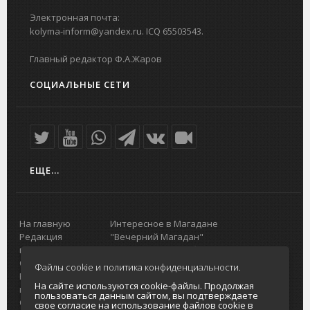
Электронная почта:
kolyma-inform@yandex.ru. ICQ 65503543.
Главный редактор Ф.А.Жаров
СОЦИАЛЬНЫЕ СЕТИ
ЕЩЕ...
На главную
Интересное в Магадане
Редакция
"Вечерний Магадан"
портала
Городская доска объявлений
О проекте
Реклама
Файлы cookie и политика конфиденциальности.
Реклама на
Главный туристический портал
На сайте используются cookie-файлы. Продолжая
портале
Колымы
пользоваться данным сайтом, вы подтверждаете
Отзывы и
Политика в отношении обработки
свое согласие на использование файлов cookie в