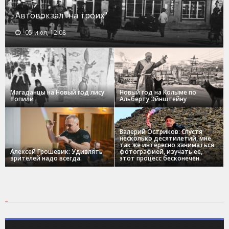
Автовокзал "на троих"
05-июл, 12:08
Магаданцы на Новый год лису
Новый год на Колыме по
топили
Альберту Эйнштейну
Валерий Остриков: Спустя
несколько десятилетий, мне
так же интересно заниматься
Алексей Грошевик: Удивлять
фотографией, изучать ее,
зрителей надо всегда.
этот процесс бесконечен.