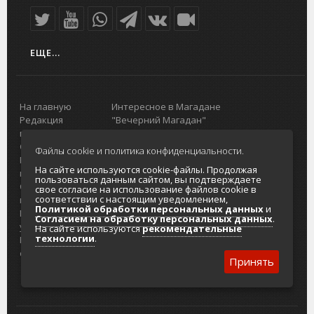
ЕЩЕ...
На главную
Интересное в Магадане
Редакция
"Вечерний Магадан"
портала
Городская доска объявлений
О проекте
Реклама
Файлы cookie и политика конфиденциальности.
Реклама на
Главный туристический портал
На сайте используются cookie-файлы. Продолжая
портале
Колымы
пользоваться данным сайтом, вы подтверждаете
Отзывы и
Политика в отношении обработки
свое согласие на использование файлов cookie в
соответствии с настоящим уведомлением,
предложения
персональных данных
Политикой обработки персональных данных
и
Интернет-
Согласие на обработку персональных
Согласием на обработку персональных данных
.
услуги
данных
На сайте используются
рекомендательные
технологии
.
Разработка
сайтов
Принять