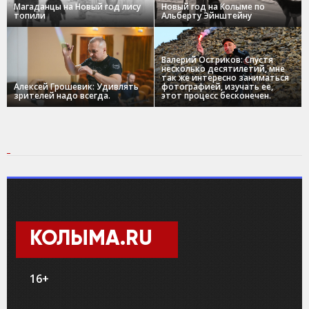
Магаданцы на Новый год лису
Новый год на Колыме по
топили
Альберту Эйнштейну
Валерий Остриков: Спустя
несколько десятилетий, мне
так же интересно заниматься
Алексей Грошевик: Удивлять
фотографией, изучать ее,
зрителей надо всегда.
этот процесс бесконечен.
КОЛЫМА.RU
16+