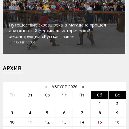
Путешествие сквозь века: в Магадане прошел
двухдневный фестиваль исторической
реконструкции «Русская глава»
10-авг, 11:04
АРХИВ
«
АВГУСТ 2026 »
Пн
Вт
Ср
Чт
Пт
Сб
Вс
1
2
3
4
5
6
7
8
9
10
11
12
13
14
15
16