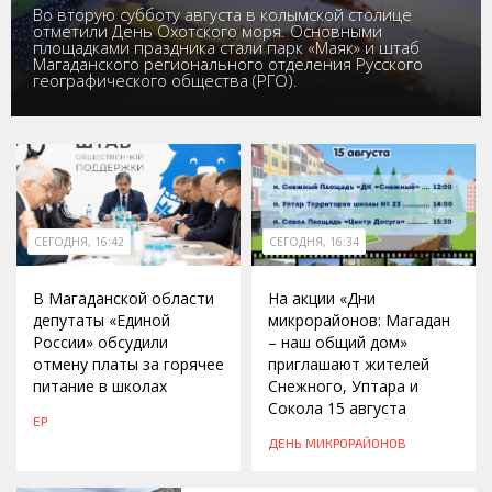
Во вторую субботу августа в колымской столице
отметили День Охотского моря. Основными
площадками праздника стали парк «Маяк» и штаб
Магаданского регионального отделения Русского
географического общества (РГО).
СЕГОДНЯ, 16:42
СЕГОДНЯ, 16:34
В Магаданской области
На акции «Дни
депутаты «Единой
микрорайонов: Магадан
России» обсудили
– наш общий дом»
отмену платы за горячее
приглашают жителей
питание в школах
Снежного, Уптара и
Сокола 15 августа
ЕР
ДЕНЬ МИКРОРАЙОНОВ