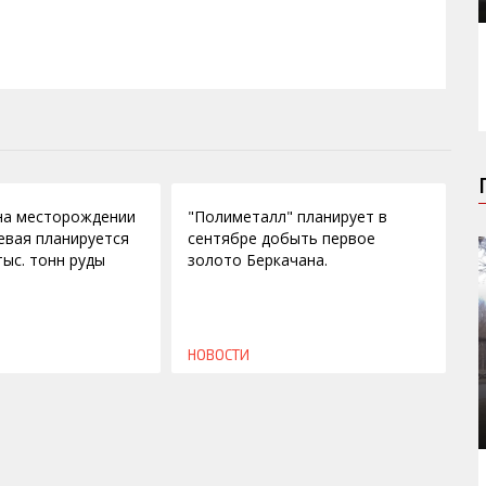
21.08.2009
 на месторождении
"Полиметалл" планирует в
евая планируется
сентябре добыть первое
тыс. тонн руды
золото Беркачана.
НОВОСТИ