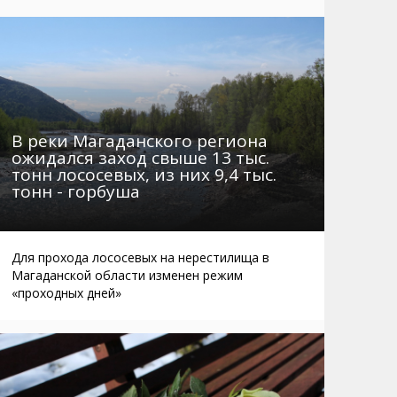
Маршруты. Улицы, остановки
Мошенники
Телефоны
Интернет
Автобусы Магадан – Аэропорт
Жилье
Таблица приливов отливов
Не мусорить
Браконьеры
В реки Магаданского региона
ожидался заход свыше 13 тыс.
тонн лососевых, из них 9,4 тыс.
тонн - горбуша
Для прохода лососевых на нерестилища в
Магаданской области изменен режим
«проходных дней»