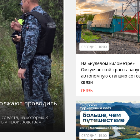
СЕГОДНЯ, 16:00
На «нулевом километре»
Омсукчанской трассы запу
автономную станцию сото
связи
СВЯЗЬ
должают проводить
средств, из которых 3
ьным производствам
СЕГОДНЯ, 15:00