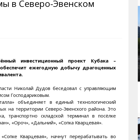
мы в Северо-Эвенском
рактивная карта
ториум
Кинохроника Магадана
УМВД
и о Колыме
т
3D районы города
Косторезы Магадана
ители экрана. Заставки
оустройство
Фотоальбом
Профсоюзы
йн вебкамеры в Магадане
ека
Соцподдержка
олыжная школа
Рыбу ловим
енты
Магадан в Instagram
ённый инвестиционный проект Кубака –
. обеспечит ежегодную добычу драгоценных
ивалента.
бласти Николай Дудов беседовал с управляющим
сом Господариковым.
алла» объединяет в единый технологический
ных на территории Северо-Эвенского района. Это
ка, транспортно складской терминал в посёлке
ан», «Ороч», «Дальний», «Сопка Кварцевая».
«Сопке Кварцевая», начнут перерабатывать во