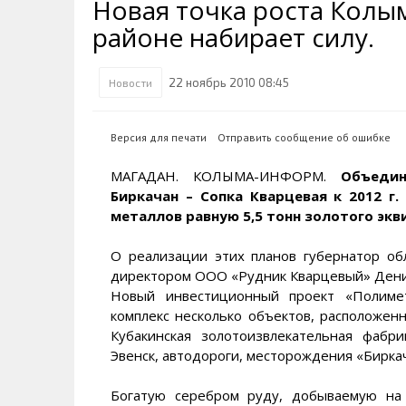
Новая точка роста Колы
Транспортная инфраструктура
Губернатор
Инте
Кван
районе набирает силу.
Их надо знать. Галерея славы
Наркоте нет
Песн
Визи
Колымы
Аэропорт Магадан
Хран
Благ
22 ноябрь 2010 08:45
Новости
Достопримечательности
Магадана и области
Полицейских не бить
Онла
Ипот
Туристическик маршруты
Сельское хозяйство
Горн
Версия для печати
Отправить сообщение об ошибке
Аварии ДТП
Алим
МАГАДАН. КОЛЫМА-ИНФОРМ.
Объедин
Биркачан – Сопка Кварцевая к 2012 г
металлов равную 5,5 тонн золотого экв
О реализации этих планов губернатор о
директором ООО «Рудник Кварцевый» Дени
Новый инвестиционный проект «Полимет
комплекс несколько объектов, расположен
Кубакинская золотоизвлекательная фабри
Эвенск, автодороги, месторождения «Биркач
Богатую серебром руду, добываемую на 