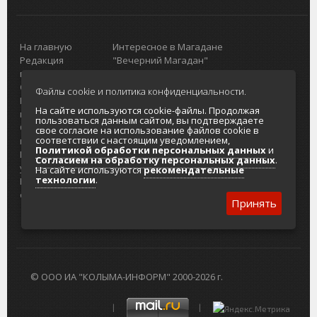
На главную
Интересное в Магадане
Редакция
"Вечерний Магадан"
портала
Городская доска объявлений
О проекте
Реклама
Файлы cookie и политика конфиденциальности.
Реклама на
Главный туристический портал
На сайте используются cookie-файлы. Продолжая
портале
Колымы
пользоваться данным сайтом, вы подтверждаете
Отзывы и
Политика в отношении обработки
свое согласие на использование файлов cookie в
соответствии с настоящим уведомлением,
предложения
персональных данных
Политикой обработки персональных данных
и
Интернет-
Согласие на обработку персональных
Согласием на обработку персональных данных
.
услуги
данных
На сайте используются
рекомендательные
технологии
.
Разработка
сайтов
Принять
© ООО ИА "КОЛЫМА-ИНФОРМ" 2000-2026 г.