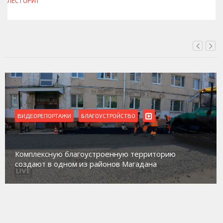
ЛЕС ГОРИТ
СЕГОДНЯ, 13:30
ВИДЕОРЕПОРТАЖИ
Магадан присоединился к пилотному про
торию
работе с несовершеннолетними из групп
а
социального риска «Переправа»