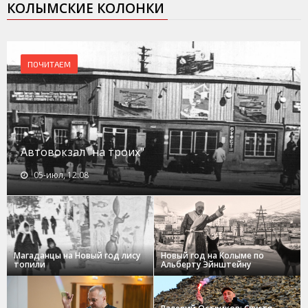
КОЛЫМСКИЕ КОЛОНКИ
ПОЧИТАЕМ
Автовокзал "на троих"
05-июл, 12:08
Магаданцы на Новый год лису
Новый год на Колыме по
топили
Альберту Эйнштейну