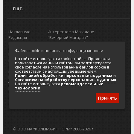
ЕЩЕ...
На главную
Интересное в Магадане
Редакция
"Вечерний Магадан"
портала
Городская доска объявлений
О проекте
Реклама
Файлы cookie и политика конфиденциальности.
Реклама на
Главный туристический портал
На сайте используются cookie-файлы. Продолжая
портале
Колымы
пользоваться данным сайтом, вы подтверждаете
Отзывы и
Политика в отношении обработки
свое согласие на использование файлов cookie в
соответствии с настоящим уведомлением,
предложения
персональных данных
Политикой обработки персональных данных
и
Интернет-
Согласие на обработку персональных
Согласием на обработку персональных данных
.
услуги
данных
На сайте используются
рекомендательные
технологии
.
Разработка
сайтов
Принять
© ООО ИА "КОЛЫМА-ИНФОРМ" 2000-2026 г.