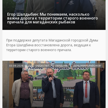
Егор Шалдыбин: Мы понимаем, насколько
важна дорога к территории старого военного
причала для магаданских рыбаков
При поддержке депутата Магаданской городской Думы
Егора Шалдбина восстановлена дорога, ведущая к
территории старого военного причала.
03.08.2026
ОБЩЕСТВО
ОБЛДУМА
ДЕНЬ МИКРОРАЙОНОВ