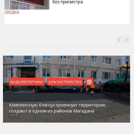
без присмотра
СВОДКА
СЕГОДНЯ, 11:42
ВИДЕОРЕПОРТАЖИ
Магадан присоединился к пилотному
территорию
работе с несовершеннолетними из 
адана
социального риска «Переправа»