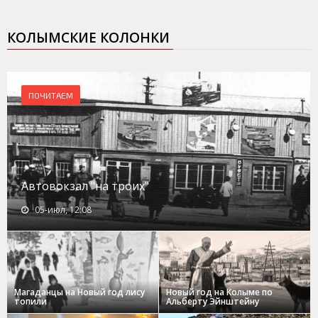
КОЛЫМСКИЕ КОЛОНКИ
ПОЧИТАЕМ
Автовокзал "на троих"
05-июл, 12:08
Магаданцы на Новый год лису
Новый год на Колыме по
топили
Альберту Эйнштейну