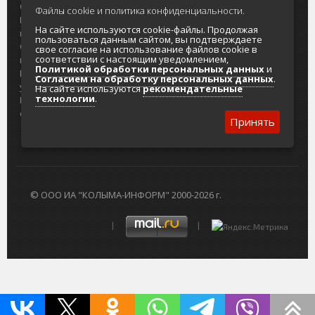
О проекте
Реклама
Файлы cookie и политика конфиденциальности.
Реклама на
Главный туристический портал
На сайте используются cookie-файлы. Продолжая
портале
Колымы
пользоваться данным сайтом, вы подтверждаете
Отзывы и
Политика в отношении обработки
свое согласие на использование файлов cookie в
соответствии с настоящим уведомлением,
предложения
персональных данных
Политикой обработки персональных данных
и
Интернет-
Согласие на обработку персональных
Согласием на обработку персональных данных
.
услуги
данных
На сайте используются
рекомендательные
технологии
.
Разработка
сайтов
Принять
© ООО ИА "КОЛЫМА-ИНФОРМ" 2000-2026 г.