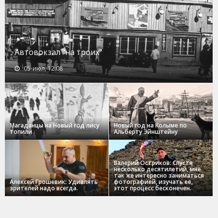
Автовокзал "на троих"
05-июл, 12:08
Магаданцы на Новый год лису
Новый год на Колыме по
топили
Альберту Эйнштейну
Валерий Остриков: Спустя
несколько десятилетий, мне
так же интересно заниматься
Алексей Грошевик: Удивлять
фотографией, изучать ее,
зрителей надо всегда.
этот процесс бесконечен.