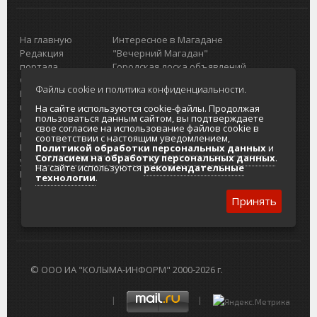
На главную
Интересное в Магадане
Редакция
"Вечерний Магадан"
портала
Городская доска объявлений
О проекте
Реклама
Файлы cookie и политика конфиденциальности.
Реклама на
Главный туристический портал
портале
Колымы
На сайте используются cookie-файлы. Продолжая
пользоваться данным сайтом, вы подтверждаете
Отзывы и
Политика в отношении обработки
свое согласие на использование файлов cookie в
предложения
персональных данных
соответствии с настоящим уведомлением,
Интернет-
Согласие на обработку персональных
Политикой обработки персональных данных
и
Согласием на обработку персональных данных
.
услуги
данных
На сайте используются
рекомендательные
Разработка
технологии
.
сайтов
Принять
© ООО ИА "КОЛЫМА-ИНФОРМ" 2000-2026 г.