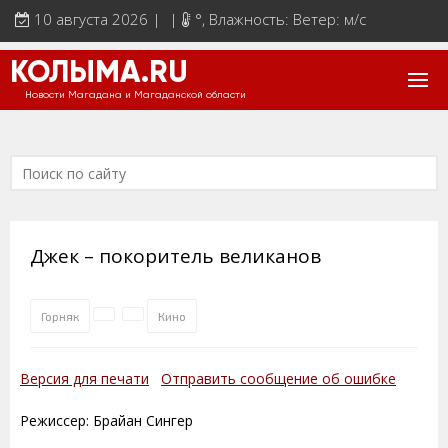
10 августа 2026 | |
°
, Влажность: Ветер: м/с
КОЛЫМА.RU
Новости Магадана и Магаданской области
Джек – покоритель великанов
Горняк
Кино
Версия для печати
Отправить сообщение об ошибке
Режиссер: Брайан Сингер