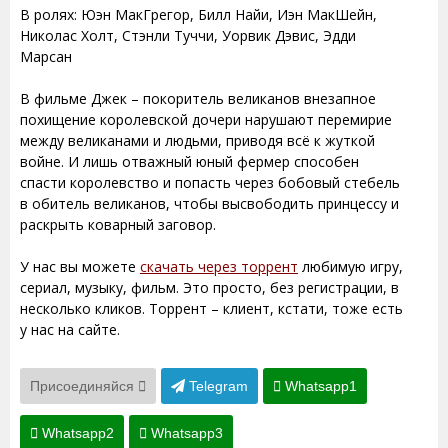
В ролях: Юэн МакГрегор, Билл Найи, Иэн МакШейн,
Николас Холт, Стэнли Туччи, Уорвик Дэвис, Эдди
Марсан
В фильме Джек – покоритель великанов внезапное
похищение королевской дочери нарушают перемирие
между великанами и людьми, приводя всё к жуткой
войне. И лишь отважный юный фермер способен
спасти королевство и попасть через бобовый стебель
в обитель великанов, чтобы высвободить принцессу и
раскрыть коварный заговор.
У нас вы можете
скачать через торрент
любимую игру,
сериал, музыку, фильм. Это просто, без регистрации, в
несколько кликов. Торрент – клиент, кстати, тоже есть
у нас на сайте.
Присоединяйся
Telegram
Whatsapp1
Whatsapp2
Whatsapp3