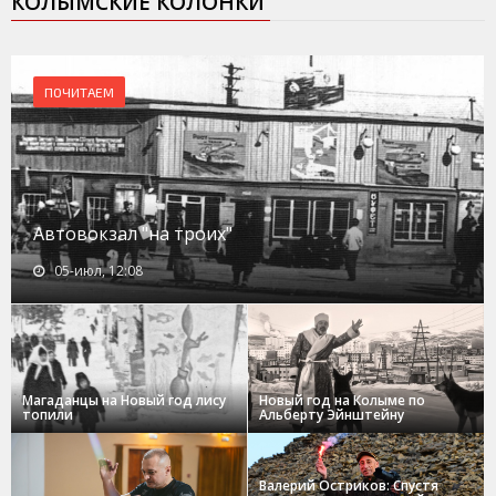
КОЛЫМСКИЕ КОЛОНКИ
ПОЧИТАЕМ
Автовокзал "на троих"
05-июл, 12:08
Магаданцы на Новый год лису
Новый год на Колыме по
топили
Альберту Эйнштейну
Валерий Остриков: Спустя