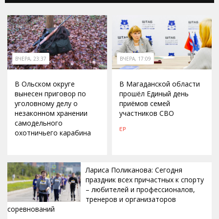
ВЧЕРА, 23:37
ВЧЕРА, 17:09
В Ольском округе
В Магаданской области
вынесен приговор по
прошёл Единый день
уголовному делу о
приёмов семей
незаконном хранении
участников СВО
самодельного
ЕР
охотничьего карабина
Лариса Поликанова: Сегодня
праздник всех причастных к спорту
– любителей и профессионалов,
тренеров и организаторов
соревнований
ВЧЕРА, 15:42