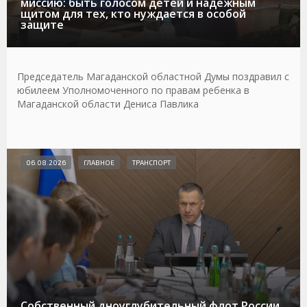
миссию: быть голосом детей и надежным
щитом для тех, кто нуждается в особой
защите
Председатель Магаданской областной Думы поздравил с
юбилеем Уполномоченного по правам ребенка в
Магаданской области Дениса Павлика
06.08.2026
ГЛАВНОЕ
ТРАНСПОРТ
Собственный дноуглубительный флот России