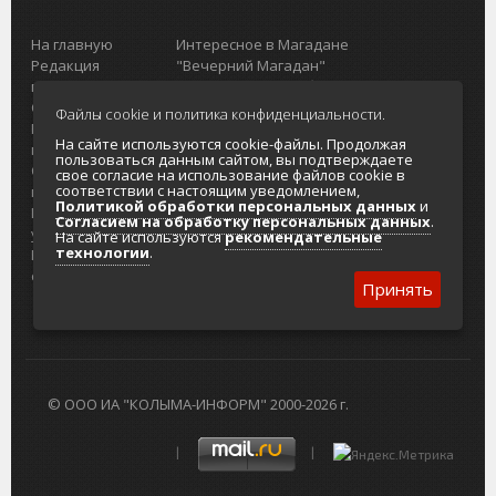
На главную
Интересное в Магадане
Редакция
"Вечерний Магадан"
портала
Городская доска объявлений
О проекте
Реклама
Файлы cookie и политика конфиденциальности.
Реклама на
Главный туристический портал
На сайте используются cookie-файлы. Продолжая
портале
Колымы
пользоваться данным сайтом, вы подтверждаете
Отзывы и
Политика в отношении обработки
свое согласие на использование файлов cookie в
соответствии с настоящим уведомлением,
предложения
персональных данных
Политикой обработки персональных данных
и
Интернет-
Согласие на обработку персональных
Согласием на обработку персональных данных
.
услуги
данных
На сайте используются
рекомендательные
технологии
.
Разработка
сайтов
Принять
© ООО ИА "КОЛЫМА-ИНФОРМ" 2000-2026 г.