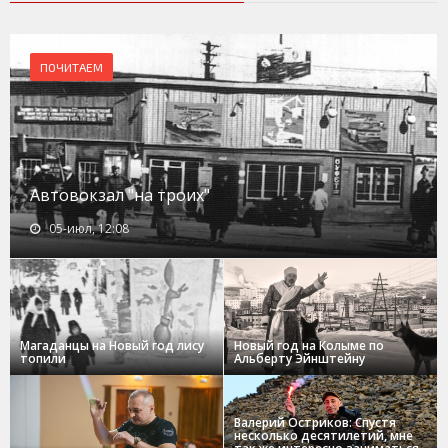
ПОЧИТАЕМ
Автовокзал "на троих"
05-июл, 12:08
Магаданцы на Новый год лису
Новый год на Колыме по
топили
Альберту Эйнштейну
Валерий Остриков: Спустя
несколько десятилетий, мне