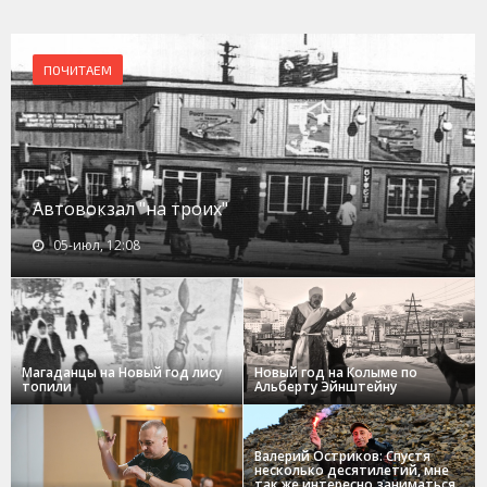
ПОЧИТАЕМ
Автовокзал "на троих"
05-июл, 12:08
Магаданцы на Новый год лису
Новый год на Колыме по
топили
Альберту Эйнштейну
Валерий Остриков: Спустя
несколько десятилетий, мне
так же интересно заниматься