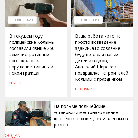
СЕГОДНЯ, 14:00
СЕГОДНЯ, 13:30
В текущем году
Ваша работа - это не
полицейские Колымы
просто возведение
составили свыше 250
зданий, это создание
административных
будущего для наших
протоколов за
детей и внуков, -
нарушение тишины и
Анатолий Широков
покоя граждан
поздравляет строителей
Колымы с праздником
РЕМОНТ
ОБЛДУМА
На Колыме полицейские
установили местонахождение
шестерых человек, объявленных в
розыск
СВОДКА
СЕГОДНЯ, 13:00