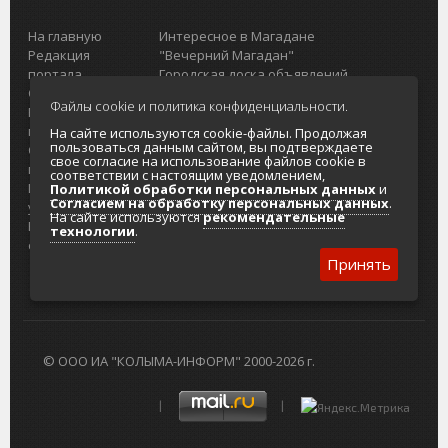
На главную
Интересное в Магадане
Редакция
"Вечерний Магадан"
портала
Городская доска объявлений
О проекте
Реклама
Файлы cookie и политика конфиденциальности.
Реклама на
Главный туристический портал
портале
Колымы
На сайте используются cookie-файлы. Продолжая
пользоваться данным сайтом, вы подтверждаете
Отзывы и
Политика в отношении обработки
свое согласие на использование файлов cookie в
предложения
персональных данных
соответствии с настоящим уведомлением,
Интернет-
Согласие на обработку персональных
Политикой обработки персональных данных
и
Согласием на обработку персональных данных
.
услуги
данных
На сайте используются
рекомендательные
Разработка
технологии
.
сайтов
Принять
© ООО ИА "КОЛЫМА-ИНФОРМ" 2000-2026 г.