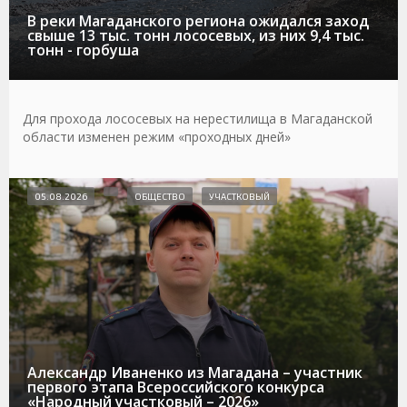
В реки Магаданского региона ожидался заход
свыше 13 тыс. тонн лососевых, из них 9,4 тыс.
тонн - горбуша
Для прохода лососевых на нерестилища в Магаданской
области изменен режим «проходных дней»
05.08.2026
ОБЩЕСТВО
УЧАСТКОВЫЙ
Александр Иваненко из Магадана – участник
первого этапа Всероссийского конкурса
«Народный участковый – 2026»