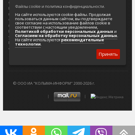
О проекте
Реклама
Файлы cookie и политика конфиденциальности.
Реклама на
Главный туристический портал
портале
Колымы
На сайте используются cookie-файлы. Продолжая
пользоваться данным сайтом, вы подтверждаете
Отзывы и
Политика в отношении обработки
свое согласие на использование файлов cookie в
предложения
персональных данных
соответствии с настоящим уведомлением,
Интернет-
Согласие на обработку персональных
Политикой обработки персональных данных
и
Согласием на обработку персональных данных
.
услуги
данных
На сайте используются
рекомендательные
Разработка
технологии
.
сайтов
Принять
© ООО ИА "КОЛЫМА-ИНФОРМ" 2000-2026 г.