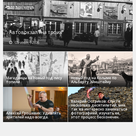
Автовокзал "на троих"
05-июл, 12:08
Магаданцы на Новый год лису
Новый год на Колыме по
топили
Альберту Эйнштейну
Валерий Остриков: Спустя
несколько десятилетий, мне
так же интересно заниматься
Алексей Грошевик: Удивлять
фотографией, изучать ее,
зрителей надо всегда.
этот процесс бесконечен.