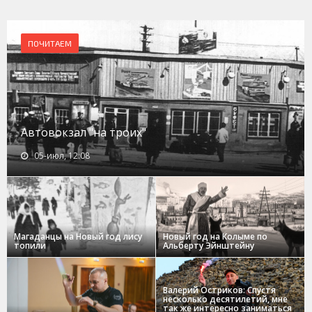
ПОЧИТАЕМ
Автовокзал "на троих"
05-июл, 12:08
Магаданцы на Новый год лису
Новый год на Колыме по
топили
Альберту Эйнштейну
Валерий Остриков: Спустя
несколько десятилетий, мне
так же интересно заниматься