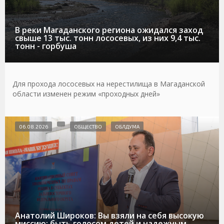
В реки Магаданского региона ожидался заход
свыше 13 тыс. тонн лососевых, из них 9,4 тыс.
тонн - горбуша
Для прохода лососевых на нерестилища в Магаданской
области изменен режим «проходных дней»
06.08.2026
ОБЩЕСТВО
ОБЛДУМА
Анатолий Широков: Вы взяли на себя высокую
миссию: быть голосом детей и надежным