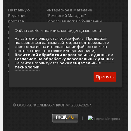
На главную
Интересное в Магадане
Редакция
"Вечерний Магадан"
портала
Городская доска объявлений
О проекте
Реклама
Файлы cookie и политика конфиденциальности.
Реклама на
Главный туристический портал
портале
Колымы
На сайте используются cookie-файлы. Продолжая
пользоваться данным сайтом, вы подтверждаете
Отзывы и
Политика в отношении обработки
свое согласие на использование файлов cookie в
предложения
персональных данных
соответствии с настоящим уведомлением,
Интернет-
Согласие на обработку персональных
Политикой обработки персональных данных
и
Согласием на обработку персональных данных
.
услуги
данных
На сайте используются
рекомендательные
Разработка
технологии
.
сайтов
Принять
© ООО ИА "КОЛЫМА-ИНФОРМ" 2000-2026 г.