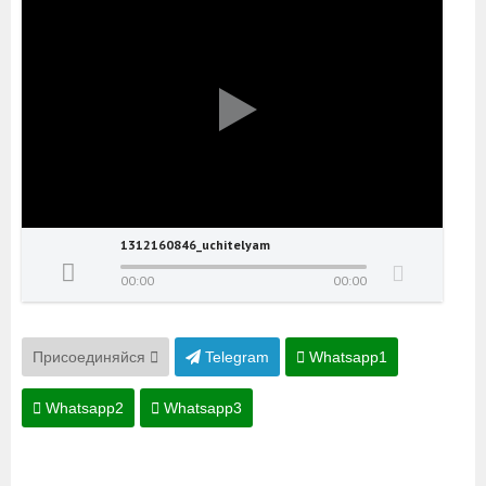
1312160846_uchitelyam
00:00
00:00
Присоединяйся
Telegram
Whatsapp1
Whatsapp2
Whatsapp3