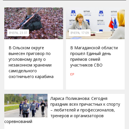
ВЧЕРА, 23:37
ВЧЕРА, 17:09
В Ольском округе
В Магаданской области
вынесен приговор по
прошёл Единый день
уголовному делу о
приёмов семей
незаконном хранении
участников СВО
самодельного
ЕР
охотничьего карабина
Лариса Поликанова: Сегодня
праздник всех причастных к спорту
– любителей и профессионалов,
тренеров и организаторов
соревнований
ВЧЕРА, 15:42