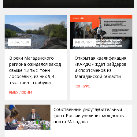
ВЧЕРА, 16:30
ВЧЕРА, 16:15
В реки Магаданского
Открытая квалификация
региона ожидался заход
«КАРДО» ждет райдеров
свыше 13 тыс. тонн
и спортсменов из
лососевых, из них 9,4
Магаданской области
тыс. тонн - горбуша
КОНКУРС
РЫБУ ЛОВИМ
Собственный дноуглубительный
флот России увеличит мощность
порта Магадана