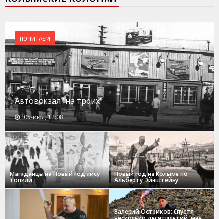
ПОЧИТАЕМ
Автовокзал "на троих"
05-июл, 12:08
Магаданцы на Новый год лису
Новый год на Колыме по
топили
Альберту Эйнштейну
Валерий Остриков: Спустя
несколько десятилетий, мне