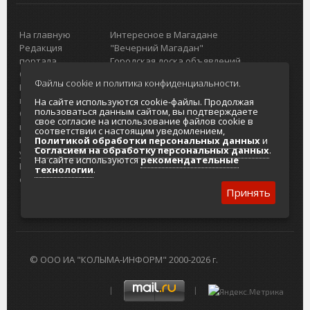
На главную
Интересное в Магадане
Редакция
"Вечерний Магадан"
портала
Городская доска объявлений
О проекте
Реклама
Файлы cookie и политика конфиденциальности.
Реклама на
Главный туристический портал
портале
Колымы
На сайте используются cookie-файлы. Продолжая
пользоваться данным сайтом, вы подтверждаете
Отзывы и
Политика в отношении обработки
свое согласие на использование файлов cookie в
предложения
персональных данных
соответствии с настоящим уведомлением,
Интернет-
Согласие на обработку персональных
Политикой обработки персональных данных
и
Согласием на обработку персональных данных
.
услуги
данных
На сайте используются
рекомендательные
Разработка
технологии
.
сайтов
Принять
© ООО ИА "КОЛЫМА-ИНФОРМ" 2000-2026 г.