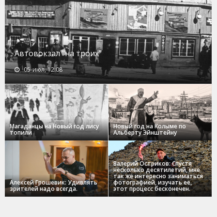
Автовокзал "на троих"
05-июл, 12:08
Магаданцы на Новый год лису
Новый год на Колыме по
топили
Альберту Эйнштейну
Валерий Остриков: Спустя
несколько десятилетий, мне
так же интересно заниматься
Алексей Грошевик: Удивлять
фотографией, изучать ее,
зрителей надо всегда.
этот процесс бесконечен.