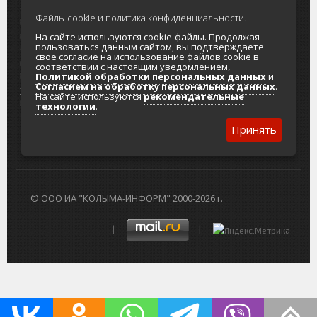
О проекте
Реклама
Файлы cookie и политика конфиденциальности.
Реклама на
Главный туристический портал
портале
Колымы
На сайте используются cookie-файлы. Продолжая
пользоваться данным сайтом, вы подтверждаете
Отзывы и
Политика в отношении обработки
свое согласие на использование файлов cookie в
предложения
персональных данных
соответствии с настоящим уведомлением,
Интернет-
Согласие на обработку персональных
Политикой обработки персональных данных
и
Согласием на обработку персональных данных
.
услуги
данных
На сайте используются
рекомендательные
Разработка
технологии
.
сайтов
Принять
© ООО ИА "КОЛЫМА-ИНФОРМ" 2000-2026 г.