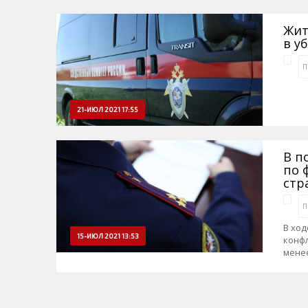
Жит
в у
П
21-ИЮЛ 2021 17:55
В п
по 
стр
П
В ход
15-ИЮЛ 2021 13:53
конфл
менее