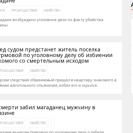
адане
НОЕ
ПРОИСШЕСТВИЯ
УБИЙСТВО
адане возбуждено уголовное дело по факту убийства
ины
ед судом предстанет житель поселка
рмовой по уголовному делу об избиении
комого со смертельным исходом
РОИСШЕСТВИЯ
УБИЙСТВО
рсии следствия обвиняемый пришел в квартиру знакомого в
янии алкогольного опьянения, избил его и скрылся.
смерти забил магаданец мужчину в
азине
РОИСШЕСТВИЯ
УБИЙСТВО
адане вынесен приговор по уголовному делу о гибели