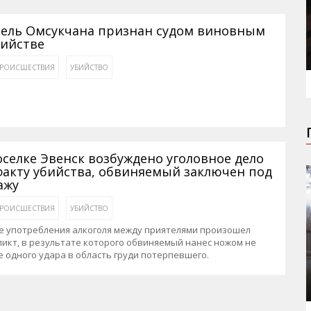
ель Омсукчана признан судом виновным
бийстве
РОИСШЕСТВИЯ
УБИЙСТВО
оселке Эвенск возбуждено уголовное дело
факту убийства, обвиняемый заключен под
ажу
РОИСШЕСТВИЯ
УБИЙСТВО
е употребления алкоголя между приятелями произошел
икт, в результате которого обвиняемый нанес ножом не
 одного удара в область груди потерпевшего.