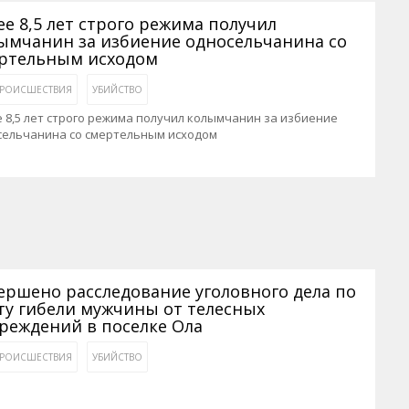
ее 8,5 лет строго режима получил
ымчанин за избиение односельчанина со
ртельным исходом
РОИСШЕСТВИЯ
УБИЙСТВО
 8,5 лет строго режима получил колымчанин за избиение
сельчанина со смертельным исходом
ершено расследование уголовного дела по
ту гибели мужчины от телесных
реждений в поселке Ола
РОИСШЕСТВИЯ
УБИЙСТВО