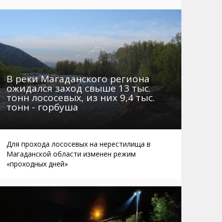
Маршруты. Улицы, остановки
Мошенники
Телефоны
Интернет
Автобусы Магадан – Аэропорт
Жилье
Таблица приливов отливов
Не мусорить
Браконьеры
В реки Магаданского региона
ожидался заход свыше 13 тыс.
тонн лососевых, из них 9,4 тыс.
тонн - горбуша
Для прохода лососевых на нерестилища в
Магаданской области изменен режим
«проходных дней»