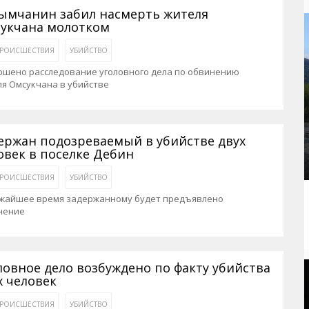
рактивная карта
ториум
Кинохроника Магадана
УМВД
ымчанин забил насмерть жителя
укчана молотком
и о Колыме
т
3D районы города
Косторезы Магадана
РОИСШЕСТВИЯ
УБИЙСТВО
ители экрана. Заставки
оустройство
Фотоальбом
Профсоюзы
ршено расследование уголовного дела по обвинению
йн вебкамеры в Магадане
ека
Соцподдержка
я Омсукчана в убийстве
олыжная школа
Рыбу ловим
енты
Магадан в Instagram
ержан подозреваемый в убийстве двух
овек в поселке Дебин
РОИСШЕСТВИЯ
УБИЙСТВО
ижайшее время задержанному будет предъявлено
нение
ловное дело возбуждено по факту убийства
х человек
РОИСШЕСТВИЯ
УБИЙСТВО