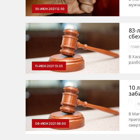
мужч
30-ИЮН 2021 12:30
83-
сбе
ГЛАВ
В Хас
разб
11-ИЮН 2021 13:05
10 
заб
П
В Маг
приго
08-ИЮН 2021 09:00
смер