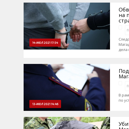
Обв
на 
стр
П
Следс
14-ИЮЛ 2021 17:54
Магад
дела 
Под
Маг
П
В рам
по ус
13-ИЮЛ 2021 14:46
Уби