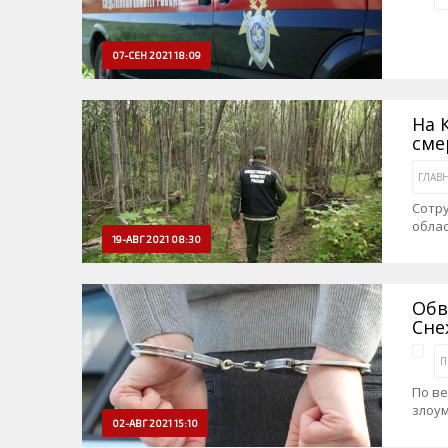
07-СЕН 2021 18:09
На 
сме
ГЛАВ
Сотру
обла
19-АВГ 2021 08:30
Обв
Сне
П
По ве
злоу
02-АВГ 2021 15:10