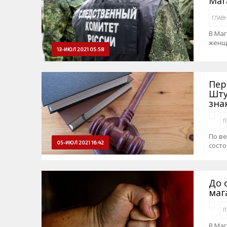
Маг
ГЛАВ
В Маг
женщ
13-ИЮЛ 2021 05:58
Пер
Шту
зна
П
По ве
05-ИЮЛ 2021 16:42
состо
До 
маг
П
В Маг