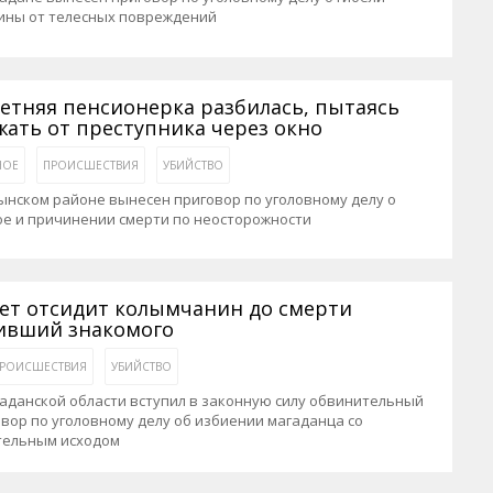
ины от телесных повреждений
летняя пенсионерка разбилась, пытаясь
жать от преступника через окно
НОЕ
ПРОИСШЕСТВИЯ
УБИЙСТВО
ынском районе вынесен приговор по уголовному делу о
ое и причинении смерти по неосторожности
лет отсидит колымчанин до смерти
ивший знакомого
РОИСШЕСТВИЯ
УБИЙСТВО
аданской области вступил в законную силу обвинительный
вор по уголовному делу об избиении магаданца со
тельным исходом