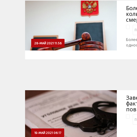
Бол
кол
сме
П
Более
28-МАЙ 2021 11:56
одно
Зав
фак
пов
П
19-МАЙ 2021 06:17