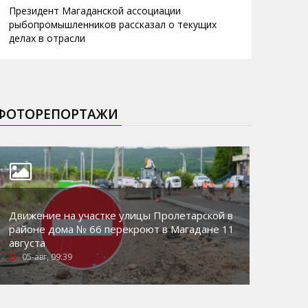
Президент Магаданской ассоциации
рыбопромышленников рассказал о текущих
делах в отрасли
ФОТОРЕПОРТАЖИ
Движение на участке улицы Пролетарской в
районе дома № 66 перекроют в Магадане 11
августа
05-авг, 09:39