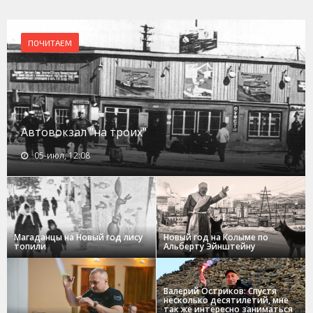
ПОЧИТАЕМ
Автовокзал "на троих"
05-июл, 12:08
Магаданцы на Новый год лису
Новый год на Колыме по
топили
Альберту Эйнштейну
Валерий Остриков: Спустя
несколько десятилетий, мне
так же интересно заниматься