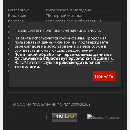
На главную
Интересное в Магадане
Редакция
"Вечерний Магадан"
портала
Городская доска объявлений
О проекте
Реклама
Файлы cookie и политика конфиденциальности.
Реклама на
Главный туристический портал
портале
Колымы
На сайте используются cookie-файлы. Продолжая
пользоваться данным сайтом, вы подтверждаете
Отзывы и
Политика в отношении обработки
свое согласие на использование файлов cookie в
предложения
персональных данных
соответствии с настоящим уведомлением,
Интернет-
Согласие на обработку персональных
Политикой обработки персональных данных
и
Согласием на обработку персональных данных
.
услуги
данных
На сайте используются
рекомендательные
Разработка
технологии
.
сайтов
Принять
© ООО ИА "КОЛЫМА-ИНФОРМ" 2000-2026 г.