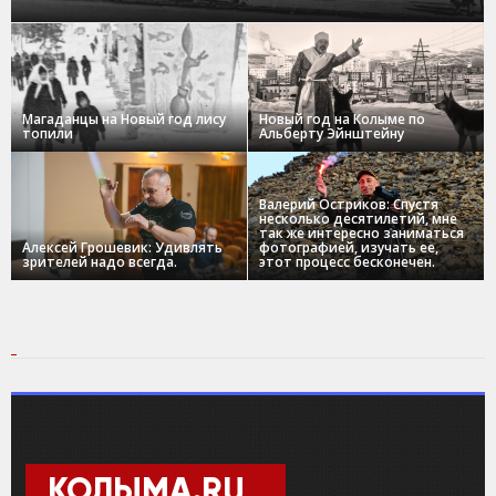
Магаданцы на Новый год лису
Новый год на Колыме по
топили
Альберту Эйнштейну
Валерий Остриков: Спустя
несколько десятилетий, мне
так же интересно заниматься
Алексей Грошевик: Удивлять
фотографией, изучать ее,
зрителей надо всегда.
этот процесс бесконечен.
КОЛЫМА.RU