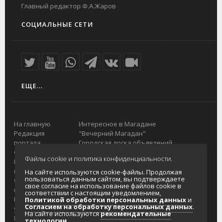
Главный редактор Ф.А.Жаров
СОЦИАЛЬНЫЕ СЕТИ
ЕЩЕ...
На главную
Интересное в Магадане
Редакция
"Вечерний Магадан"
портала
Городская доска объявлений
О проекте
Реклама
Файлы cookie и политика конфиденциальности.
Реклама на
Главный туристический портал
портале
Колымы
На сайте используются cookie-файлы. Продолжая
пользоваться данным сайтом, вы подтверждаете
Отзывы и
Политика в отношении обработки
свое согласие на использование файлов cookie в
предложения
персональных данных
соответствии с настоящим уведомлением,
Интернет-
Согласие на обработку персональных
Политикой обработки персональных данных
и
Согласием на обработку персональных данных
.
услуги
данных
На сайте используются
рекомендательные
Разработка
технологии
.