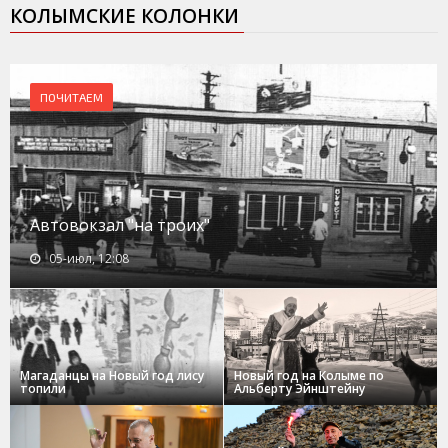
КОЛЫМСКИЕ КОЛОНКИ
ПОЧИТАЕМ
Автовокзал "на троих"
05-июл, 12:08
Магаданцы на Новый год лису
Новый год на Колыме по
топили
Альберту Эйнштейну