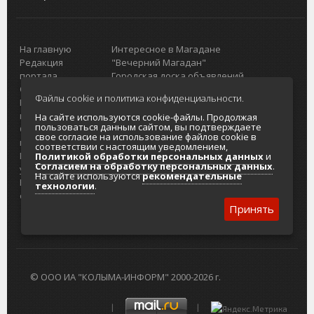
На главную
Интересное в Магадане
Редакция
"Вечерний Магадан"
портала
Городская доска объявлений
О проекте
Реклама
Файлы cookie и политика конфиденциальности.
Реклама на
Главный туристический портал
портале
Колымы
На сайте используются cookie-файлы. Продолжая
пользоваться данным сайтом, вы подтверждаете
Отзывы и
Политика в отношении обработки
свое согласие на использование файлов cookie в
предложения
персональных данных
соответствии с настоящим уведомлением,
Интернет-
Согласие на обработку персональных
Политикой обработки персональных данных
и
Согласием на обработку персональных данных
.
услуги
данных
На сайте используются
рекомендательные
Разработка
технологии
.
сайтов
Принять
© ООО ИА "КОЛЫМА-ИНФОРМ" 2000-2026 г.