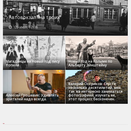
Автовокзал "на троих"
05-июл, 12:08
Магаданцы на Новый год лису
Новый год на Колыме по
топили
Альберту Эйнштейну
Валерий Остриков: Спустя
несколько десятилетий, мне
так же интересно заниматься
Алексей Грошевик: Удивлять
фотографией, изучать ее,
зрителей надо всегда.
этот процесс бесконечен.