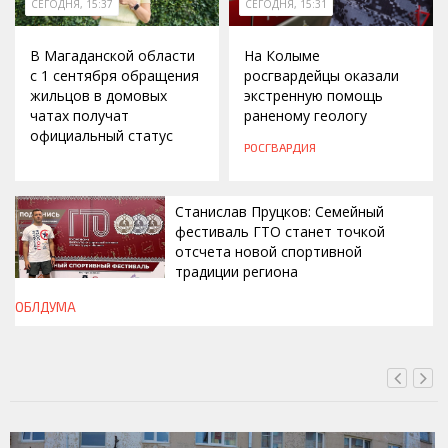
СЕГОДНЯ, 15:37
СЕГОДНЯ, 15:31
В Магаданской области
На Колыме
с 1 сентября обращения
росгвардейцы оказали
жильцов в домовых
экстренную помощь
чатах получат
раненому геологу
официальный статус
РОСГВАРДИЯ
Станислав Пруцков: Семейный
фестиваль ГТО станет точкой
отсчета новой спортивной
традиции региона
ОБЛДУМА
СЕГОДНЯ, 15:26