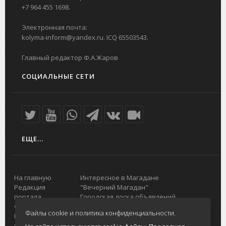
+7 964 455 1698.
Электронная почта:
kolyma-inform@yandex.ru. ICQ 65503543.
Главный редактор Ф.А.Жаров
СОЦИАЛЬНЫЕ СЕТИ
ЕЩЕ...
На главную
Интересное в Магадане
Редакция
"Вечерний Магадан"
портала
Городская доска объявлений
О проекте
Реклама
Файлы cookie и политика конфиденциальности.
Реклама на
Главный туристический портал
портале
Колымы