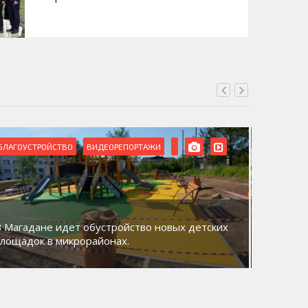
БЛАГОУСТРОЙСТВО
ВИДЕОРЕПОРТАЖИ
ВИДЕОРЕ
В Магадане идет обустройство новых детских
Акция «
площадок в микрорайонах.
общий д