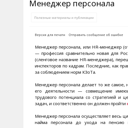
Менеджер персонала
Транспортная инфраструктура
Губернатор
Инте
Кван
Их надо знать. Галерея славы
Наркоте нет
Песн
Визи
Колымы
Полезные материалы и публикации
Аэропорт Магадан
Хран
Благ
Достопримечательности
Магадана и области
Полицейских не бить
Онла
Ипот
Версия для печати
Отправить сообщение об ошибке
Туристическик маршруты
Сельское хозяйство
Горн
Менеджер персонала, или HR-менеджер (от 
— профессия сравнительно новая для Рос
Аварии ДТП
Алим
(сленговое название HR-менеджера), пере
инспекторов по кадрам. Последние, как пр
за соблюдением норм КЗоТа.
Менеджер персонала делает то же самое, но
его деятельности — совмещение имеющи
трудового потенциала со стратегией и ц
задач, и соответственно он должен пройти
Менеджер персонала осуществляет весь цик
найма персонала до ухода на пенсию и