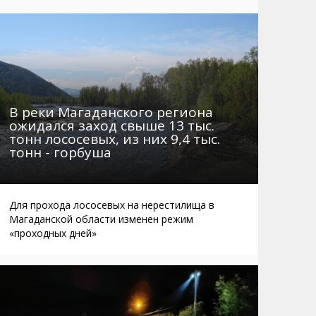
Маршруты. Улицы, остановки
Мошенники
Телефоны
Интернет
Автобусы Магадан – Аэропорт
Жилье
Таблица приливов отливов
Не мусорить
Браконьеры
В реки Магаданского региона
ожидался заход свыше 13 тыс.
тонн лососевых, из них 9,4 тыс.
тонн - горбуша
Для прохода лососевых на нерестилища в
Магаданской области изменен режим
«проходных дней»