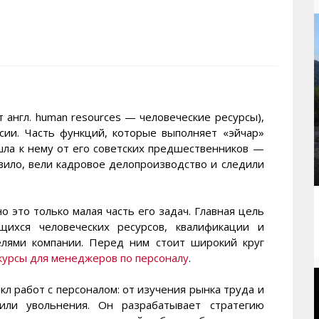
рактивная карта
ториум
Кинохроника Магадана
УМВД
и о Колыме
т
3D районы города
Косторезы Магадана
ители экрана. Заставки
оустройство
Фотоальбом
Профсоюзы
йн вебкамеры в Магадане
ека
Соцподдержка
олыжная школа
Рыбу ловим
англ. human resources — человеческие ресурсы),
сии. Часть функций, которые выполняет «эйчар»
енты
Магадан в Instagram
шла к нему от его советских предшественников —
авило, вели кадровое делопроизводство и следили
 это только малая часть его задач. Главная цель
хся человеческих ресурсов, квалификации и
елями компании. Перед ним стоит широкий круг
курсы для менеджеров по персоналу
.
л работ с персоналом: от изучения рынка труда и
ли увольнения. Он разрабатывает стратегию