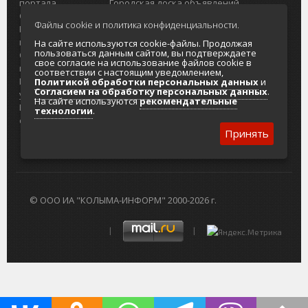
портала
Городская доска объявлений
О проекте
Реклама
Файлы cookie и политика конфиденциальности.
Реклама на
Главный туристический портал
портале
Колымы
На сайте используются cookie-файлы. Продолжая
пользоваться данным сайтом, вы подтверждаете
Отзывы и
Политика в отношении обработки
свое согласие на использование файлов cookie в
предложения
персональных данных
соответствии с настоящим уведомлением,
Интернет-
Согласие на обработку персональных
Политикой обработки персональных данных
и
Согласием на обработку персональных данных
.
услуги
данных
На сайте используются
рекомендательные
Разработка
технологии
.
сайтов
Принять
© ООО ИА "КОЛЫМА-ИНФОРМ" 2000-2026 г.