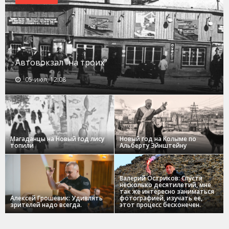
Автовокзал "на троих"
05-июл, 12:08
Магаданцы на Новый год лису
Новый год на Колыме по
топили
Альберту Эйнштейну
Валерий Остриков: Спустя
несколько десятилетий, мне
так же интересно заниматься
Алексей Грошевик: Удивлять
фотографией, изучать ее,
зрителей надо всегда.
этот процесс бесконечен.