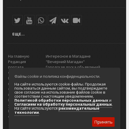
ЕЩЕ...
На главную
Интересное в Магадане
Редакция
"Вечерний Магадан"
портала
Городская доска объявлений
О проекте
Реклама
Файлы cookie и политика конфиденциальности.
Реклама на
Главный туристический портал
портале
Колымы
На сайте используются cookie-файлы. Продолжая
пользоваться данным сайтом, вы подтверждаете
Отзывы и
Политика в отношении обработки
свое согласие на использование файлов cookie в
предложения
персональных данных
соответствии с настоящим уведомлением,
Интернет-
Согласие на обработку персональных
Политикой обработки персональных данных
и
Согласием на обработку персональных данных
.
услуги
данных
На сайте используются
рекомендательные
Разработка
технологии
.
сайтов
Принять