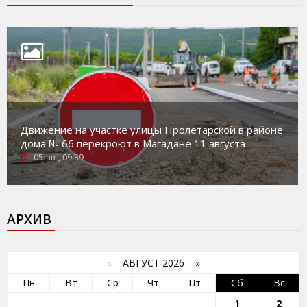
Движение на участке улицы Пролетарской в районе
дома № 66 перекроют в Магадане 11 августа
05-авг, 09:39
АРХИВ
«
АВГУСТ 2026 »
Пн
Вт
Ср
Чт
Пт
Сб
Вс
1
2