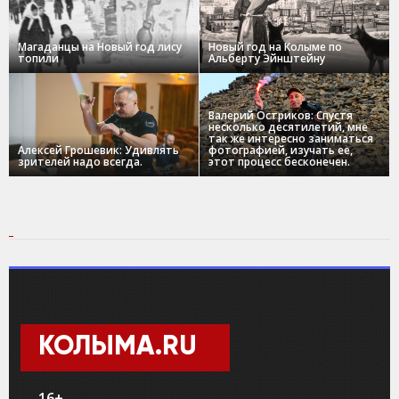
Магаданцы на Новый год лису
Новый год на Колыме по
топили
Альберту Эйнштейну
Валерий Остриков: Спустя
несколько десятилетий, мне
так же интересно заниматься
Алексей Грошевик: Удивлять
фотографией, изучать ее,
зрителей надо всегда.
этот процесс бесконечен.
КОЛЫМА.RU
16+