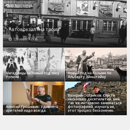
Автовокзал "на троих"
05-июл, 12:08
Магаданцы на Новый год лису
Новый год на Колыме по
топили
Альберту Эйнштейну
Валерий Остриков: Спустя
несколько десятилетий, мне
так же интересно заниматься
Алексей Грошевик: Удивлять
фотографией, изучать ее,
зрителей надо всегда.
этот процесс бесконечен.