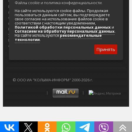
О проекте
Реклама
Файлы cookie и политика конфиденциальности.
Реклама на
Главный туристический портал
На сайте используются cookie-файлы. Продолжая
портале
Колымы
пользоваться данным сайтом, вы подтверждаете
Отзывы и
Политика в отношении обработки
свое согласие на использование файлов cookie в
соответствии с настоящим уведомлением,
предложения
персональных данных
Политикой обработки персональных данных
и
Интернет-
Согласие на обработку персональных
Согласием на обработку персональных данных
.
услуги
данных
На сайте используются
рекомендательные
технологии
.
Разработка
сайтов
Принять
© ООО ИА "КОЛЫМА-ИНФОРМ" 2000-2026 г.