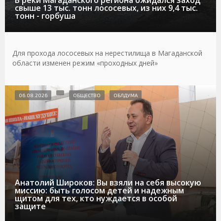
В реки Магаданского региона ожидался заход
свыше 13 тыс. тонн лососевых, из них 9,4 тыс.
тонн - горбуша
Для прохода лососевых на нерестилища в Магаданской
области изменен режим «проходных дней»
06.08.2026
ОБЩЕСТВО
ОБЛДУМА
Анатолий Широков: Вы взяли на себя высокую
миссию: быть голосом детей и надежным
щитом для тех, кто нуждается в особой
защите