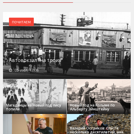
ПОЧИТАЕМ
Автовокзал "на троих"
05-июл, 12:08
Магаданцы на Новый год лису
Новый год на Колыме по
топили
Альберту Эйнштейну
Валерий Остриков: Спустя
несколько десятилетий, мне