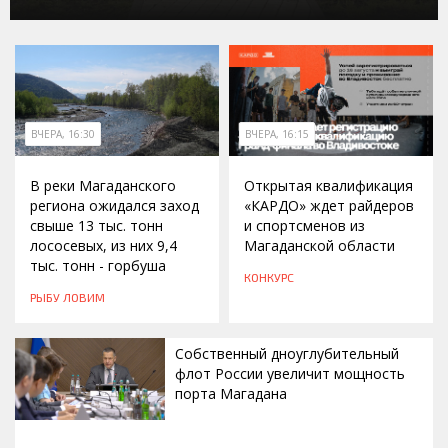
ВЧЕРА, 16:30
ВЧЕРА, 16:15
В реки Магаданского
Открытая квалификация
региона ожидался заход
«КАРДО» ждет райдеров
свыше 13 тыс. тонн
и спортсменов из
лососевых, из них 9,4
Магаданской области
тыс. тонн - горбуша
КОНКУРС
РЫБУ ЛОВИМ
Собственный дноуглубительный
флот России увеличит мощность
порта Магадана