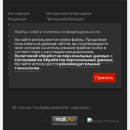
На главную
Интересное в Магадане
Редакция
"Вечерний Магадан"
портала
Городская доска объявлений
О проекте
Реклама
Файлы cookie и политика конфиденциальности.
Реклама на
Главный туристический портал
На сайте используются cookie-файлы. Продолжая
портале
Колымы
пользоваться данным сайтом, вы подтверждаете
Отзывы и
Политика в отношении обработки
свое согласие на использование файлов cookie в
соответствии с настоящим уведомлением,
предложения
персональных данных
Политикой обработки персональных данных
и
Интернет-
Согласие на обработку персональных
Согласием на обработку персональных данных
.
услуги
данных
На сайте используются
рекомендательные
технологии
.
Разработка
сайтов
Принять
© ООО ИА "КОЛЫМА-ИНФОРМ" 2000-2026 г.