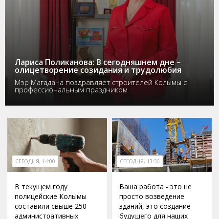
Лариса Поликанова: В сегодняшнем дне –
олицетворение созидания и трудолюбия
Мэр Магадана поздравляет строителей Колымы с
профессиональным праздником
СЕГОДНЯ, 14:00
СЕГОДНЯ, 13:30
В текущем году
Ваша работа - это не
полицейские Колымы
просто возведение
составили свыше 250
зданий, это создание
административных
будущего для наших