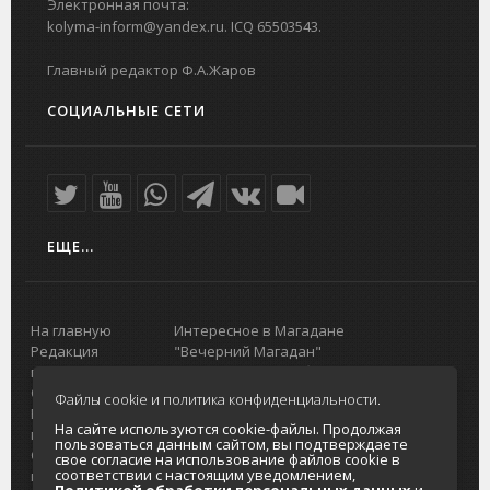
Электронная почта:
kolyma-inform@yandex.ru. ICQ 65503543.
Главный редактор Ф.А.Жаров
СОЦИАЛЬНЫЕ СЕТИ
ЕЩЕ...
На главную
Интересное в Магадане
Редакция
"Вечерний Магадан"
портала
Городская доска объявлений
О проекте
Реклама
Файлы cookie и политика конфиденциальности.
Реклама на
Главный туристический портал
На сайте используются cookie-файлы. Продолжая
портале
Колымы
пользоваться данным сайтом, вы подтверждаете
Отзывы и
Политика в отношении обработки
свое согласие на использование файлов cookie в
соответствии с настоящим уведомлением,
предложения
персональных данных