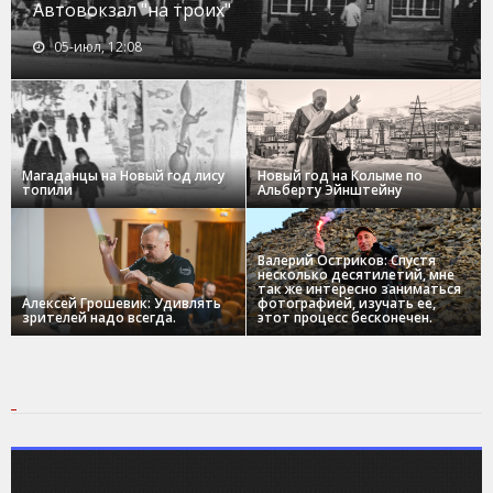
Автовокзал "на троих"
05-июл, 12:08
Магаданцы на Новый год лису
Новый год на Колыме по
топили
Альберту Эйнштейну
Валерий Остриков: Спустя
несколько десятилетий, мне
так же интересно заниматься
Алексей Грошевик: Удивлять
фотографией, изучать ее,
зрителей надо всегда.
этот процесс бесконечен.